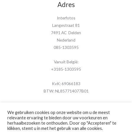
Adres
Interfotos
Langestraat 81
7491 AC Delden
Nederland
085-1303595
Vanuit België:
+3185-1303595
KvK: 69066183
BTW: NL857714077B01
We gebruiken cookies op onze website om u de meest
relevante ervaring te bieden door uw voorkeuren en
herhaalbezoeken te onthouden. Door op "Accepteren" te
Copyright © 2026 MijnFotolijstje.nl
klikken, stemt u in met het gebruik van alle cookies.