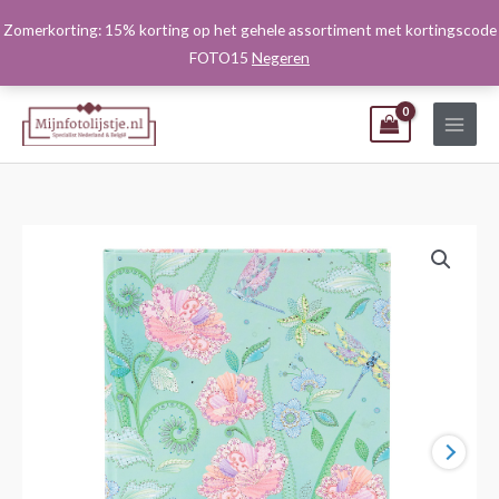
Ga
Zomerkorting: 15% korting op het gehele assortiment met kortingscode
naar
FOTO15
Negeren
de
inhoud