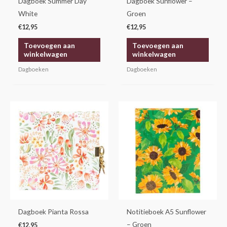
Dagboek Summer Day
Dagboek Sunflower –
White
Groen
€
12,95
€
12,95
Toevoegen aan
Toevoegen aan
winkelwagen
winkelwagen
Dagboeken
Dagboeken
Dagboek Pianta Rossa
Notitieboek A5 Sunflower
– Groen
€
12,95