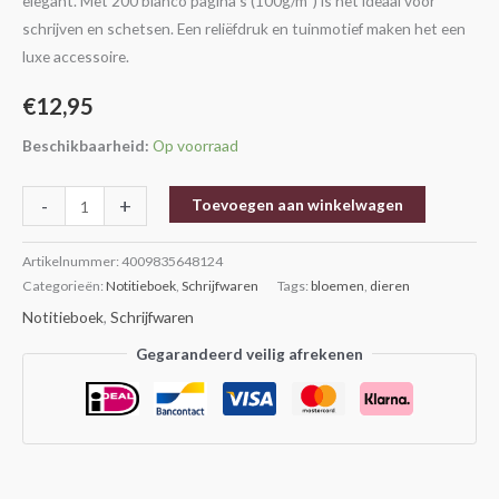
elegant. Met 200 blanco pagina’s (100g/m²) is het ideaal voor
schrijven en schetsen. Een reliëfdruk en tuinmotief maken het een
luxe accessoire.
€
12,95
Beschikbaarheid:
Op voorraad
-
+
Toevoegen aan winkelwagen
Artikelnummer:
4009835648124
Categorieën:
Notitieboek
,
Schrijfwaren
Tags:
bloemen
,
dieren
Notitieboek
,
Schrijfwaren
Gegarandeerd veilig afrekenen