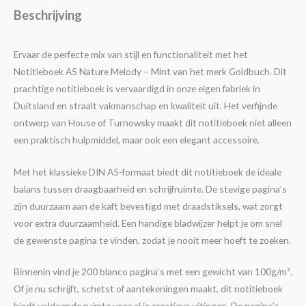
Beschrijving
Ervaar de perfecte mix van stijl en functionaliteit met het
Notitieboek A5 Nature Melody – Mint van het merk Goldbuch. Dit
prachtige notitieboek is vervaardigd in onze eigen fabriek in
Duitsland en straalt vakmanschap en kwaliteit uit. Het verfijnde
ontwerp van House of Turnowsky maakt dit notitieboek niet alleen
een praktisch hulpmiddel, maar ook een elegant accessoire.
Met het klassieke DIN A5-formaat biedt dit notitieboek de ideale
balans tussen draagbaarheid en schrijfruimte. De stevige pagina’s
zijn duurzaam aan de kaft bevestigd met draadstiksels, wat zorgt
voor extra duurzaamheid. Een handige bladwijzer helpt je om snel
de gewenste pagina te vinden, zodat je nooit meer hoeft te zoeken.
Binnenin vind je 200 blanco pagina’s met een gewicht van 100g/m².
Of je nu schrijft, schetst of aantekeningen maakt, dit notitieboek
biedt voldoende ruimte voor al je creatieve uitingen. De pagina’s