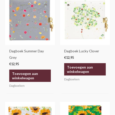
Dagboek Summer Day
Dagboek Lucky Clover
Grey
€
12,95
€
12,95
Toevoegen aan
winkelwagen
Toevoegen aan
winkelwagen
Dagboeken
Dagboeken
Dit
product