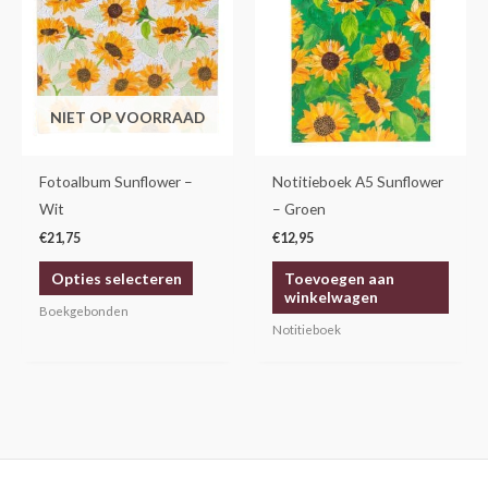
heeft
meerdere
variaties.
Deze
NIET OP VOORRAAD
optie
kan
gekozen
Fotoalbum Sunflower –
Notitieboek A5 Sunflower
worden
Wit
– Groen
op
€
21,75
€
12,95
de
Opties selecteren
Toevoegen aan
productpagina
winkelwagen
Boekgebonden
Notitieboek