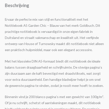
Beschrijving
Ervaar de perfecte mix van stijl en functionaliteit met het
Notitieboek A5 Garden Chic – Blauw van het merk Goldbuch. Dit
prachtige notitieboek is vervaardigd in onze eigen fabriek in
Duitsland en straalt vakmanschap en kwaliteit uit. Het verfijnde
ontwerp van House of Turnowsky maakt dit notitieboek niet alleen
een praktisch hulpmiddel, maar ook een elegant accessoire.
Met het klassieke DIN A5-formaat biedt dit notitieboek de ideale
balans tussen draagbaarheid en schrijfruimte. De stevige pagina’s
zijn duurzaam aan de kaft bevestigd met draadstiksels, wat zorgt
voor extra duurzaamheid. Een handige bladwijzer helpt je om snel
de gewenste pagina te vinden, zodat je nooit meer hoeft te zoeken.
Binnenin vind je 200 blanco pagina’s met een gewicht van 100g/m².
Of je nu schrijft, schetst of aantekeningen maakt, dit notitieboek
biedt voldoende ruimte voor al je creatieve uitingen. De pagina’s