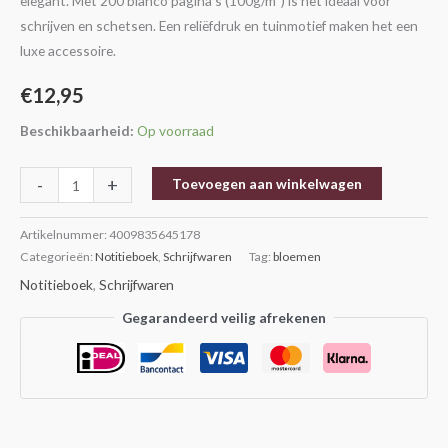
elegant. Met 200 blanco pagina’s (100g/m²) is het ideaal voor
schrijven en schetsen. Een reliëfdruk en tuinmotief maken het een
luxe accessoire.
€
12,95
Beschikbaarheid:
Op voorraad
-
+
Toevoegen aan winkelwagen
Artikelnummer:
4009835645178
Categorieën:
Notitieboek
,
Schrijfwaren
Tag:
bloemen
Notitieboek
,
Schrijfwaren
Gegarandeerd veilig afrekenen