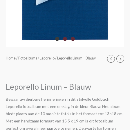
Leporello
Home
/
Fotoalbums
/
Leporello
/ Leporello Linum – Blauw
Linum
-
Blauw
Leporello Linum – Blauw
aantal
Bewaar uw dierbare herinneringen in dit stijlvolle Goldbuch
Leporello fotoalbum met een omslag in de kleur Blauw. Het album
biedt plaats aan de 10 mooiste foto’s in het formaat tot 13×18 cm.
Met een handzaam formaat van 15,5 x 19 cm is dit fotoalbum
perfect om overal mee naartoe te nemen. De zwarte kartonnen