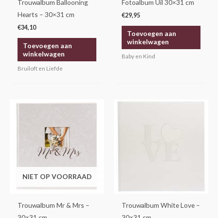
Trouwalbum Ballooning
Fotoalbum Uil 30×31 cm
Hearts – 30×31 cm
€
29,95
€
34,10
Toevoegen aan
winkelwagen
Toevoegen aan
winkelwagen
Baby en Kind
Bruiloft en Liefde
NIET OP VOORRAAD
Trouwalbum Mr & Mrs –
Trouwalbum White Love –
30×31 cm
30×31 cm