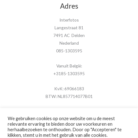
Adres
Interfotos
Langestraat 81
7491 AC Delden
Nederland
085-1303595
Vanuit België:
+3185-1303595
KvK: 69066183
BTW: NL857714077B01
We gebruiken cookies op onze website om u de meest
relevante ervaring te bieden door uw voorkeuren en
herhaalbezoeken te onthouden. Door op "Accepteren" te
Copyright © 2026 MijnFotolijstje.nl
klikken, stemt u in met het gebruik van alle cookies.