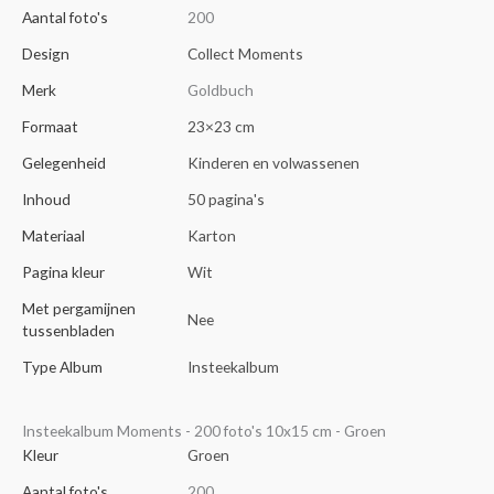
Aantal foto's
200
Design
Collect Moments
Merk
Goldbuch
Formaat
23×23 cm
Gelegenheid
Kinderen en volwassenen
Inhoud
50 pagina's
Materiaal
Karton
Pagina kleur
Wit
Met pergamijnen
Nee
tussenbladen
Type Album
Insteekalbum
Insteekalbum Moments - 200 foto's 10x15 cm - Groen
Kleur
Groen
Aantal foto's
200