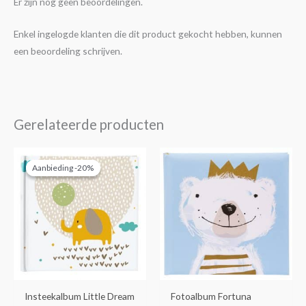
Er zijn nog geen beoordelingen.
Enkel ingelogde klanten die dit product gekocht hebben, kunnen
een beoordeling schrijven.
Gerelateerde producten
Oorspronkelijke
Huidige
prijs
prijs
Aanbieding -20%
Aanbieding -20%
was:
is:
€14,95.
€11,95.
Insteekalbum Little Dream
Fotoalbum Fortuna