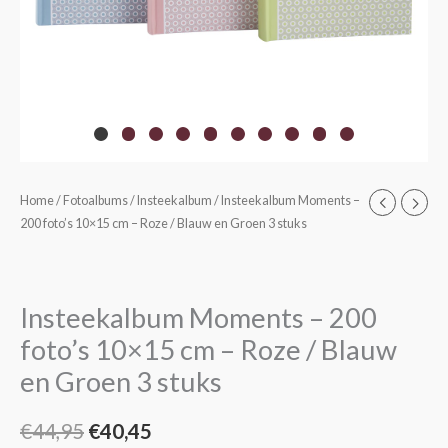
Insteekalbum
Home
/
Fotoalbums
/
Insteekalbum
/ Insteekalbum Moments –
Oorspronkelijke
Huidige
200 foto’s 10×15 cm – Roze / Blauw en Groen 3 stuks
Moments
prijs
prijs
-
200
was:
is:
foto's
Insteekalbum Moments – 200
€44,95.
€40,45.
10x15
foto’s 10×15 cm – Roze / Blauw
cm
en Groen 3 stuks
-
Roze
/
€
44,95
€
40,45