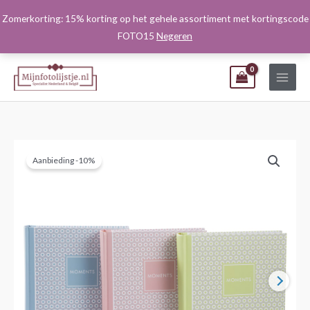
Ga
Zomerkorting: 15% korting op het gehele assortiment met kortingscode
naar
FOTO15
Negeren
de
inhoud
Aanbieding -10%