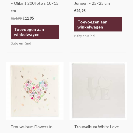
– Olifant 200 foto’s 10×15
Jongen – 25×25 cm
cm
€
24,95
€
14,95
€
11,95
Toevoegen aan
winkelwagen
Toevoegen aan
winkelwagen
Baby en Kind
Baby en Kind
Trouwalbum Flowers in
Trouwalbum White Love –