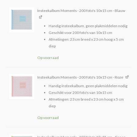
Blauw
en
Insteekalbum Moments - 200 foto's 10x15 cm - Blauw
Groen
3
Handig insteekalbum, geen plakmiddelen nodig
stuks
Geschikt voor 200 foto's van 10x15 cm
aantal
Afmetingen: 23 cm breed x 23 cm hoog x 5 cm
diep
Op voorraad
Insteekalbum Moments - 200 foto's 10x15 cm - Roze
Handig insteekalbum, geen plakmiddelen nodig
Geschikt voor 200 foto's van 10x15 cm
Afmetingen: 23 cm breed x 23 cm hoog x 5 cm
diep
Op voorraad