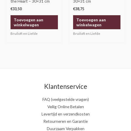
the Heart – 30×31 cm
30×31 cm
€
33,50
€
38,75
Toevoegen aan
Toevoegen aan
winkelwagen
winkelwagen
Bruiloft en Liefde
Bruiloft en Liefde
Klantenservice
FAQ (veelgestelde vragen)
Veilig Online Betalen
Levertijd en verzendkosten
Retourneren en Garantie
Duurzaam Verpakken