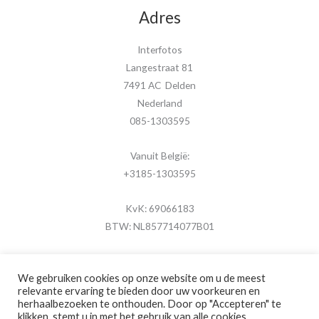
Adres
Interfotos
Langestraat 81
7491 AC Delden
Nederland
085-1303595
Vanuit België:
+3185-1303595
KvK: 69066183
BTW: NL857714077B01
We gebruiken cookies op onze website om u de meest
relevante ervaring te bieden door uw voorkeuren en
herhaalbezoeken te onthouden. Door op "Accepteren" te
Copyright © 2026 MijnFotolijstje.nl
klikken, stemt u in met het gebruik van alle cookies.