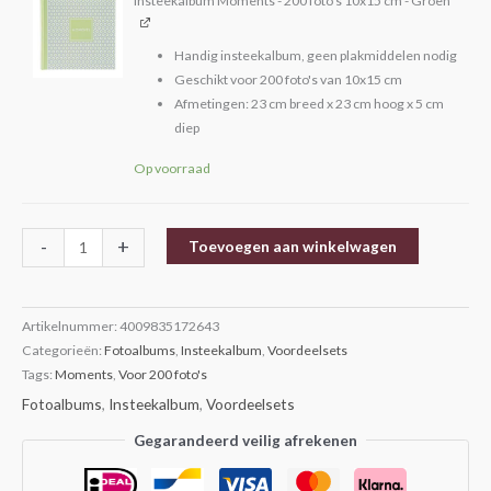
Insteekalbum Moments - 200 foto's 10x15 cm - Groen
Handig insteekalbum, geen plakmiddelen nodig
Geschikt voor 200 foto's van 10x15 cm
Afmetingen: 23 cm breed x 23 cm hoog x 5 cm
diep
Op voorraad
-
+
Toevoegen aan winkelwagen
Artikelnummer:
4009835172643
Categorieën:
Fotoalbums
,
Insteekalbum
,
Voordeelsets
Tags:
Moments
,
Voor 200 foto's
Fotoalbums
,
Insteekalbum
,
Voordeelsets
Gegarandeerd veilig afrekenen