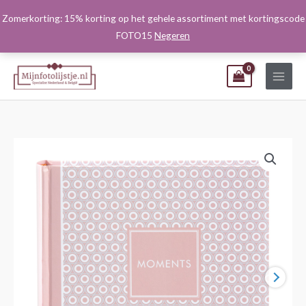
Ga
Zomerkorting: 15% korting op het gehele assortiment met kortingscode
naar
FOTO15
Negeren
de
inhoud