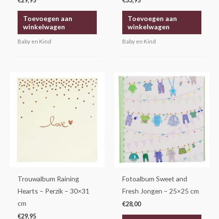
€
29,95
€
33,95
Toevoegen aan
Toevoegen aan
winkelwagen
winkelwagen
Baby en Kind
Baby en Kind
Trouwalbum Raining
Fotoalbum Sweet and
Hearts – Perzik – 30×31
Fresh Jongen – 25×25 cm
cm
€
28,00
€
29,95