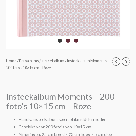
Insteekalbum
Home
/
Fotoalbums
/
Insteekalbum
/ Insteekalbum Moments –
200 foto’s 10×15 cm – Roze
Moments
-
200
foto's
Insteekalbum Moments – 200
10x15
foto’s 10×15 cm – Roze
cm
-
Handig insteekalbum, geen plakmiddelen nodig
Roze
Geschikt voor 200 foto’s van 10×15 cm
aantal
Afmetingen: 23 cm breed x 23 cm hoog x 5 cm diep