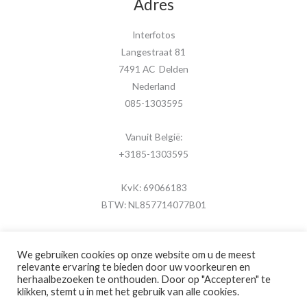
Adres
Interfotos
Langestraat 81
7491 AC Delden
Nederland
085-1303595
Vanuit België:
+3185-1303595
KvK: 69066183
BTW: NL857714077B01
We gebruiken cookies op onze website om u de meest
relevante ervaring te bieden door uw voorkeuren en
herhaalbezoeken te onthouden. Door op "Accepteren" te
Copyright © 2026 MijnFotolijstje.nl
klikken, stemt u in met het gebruik van alle cookies.