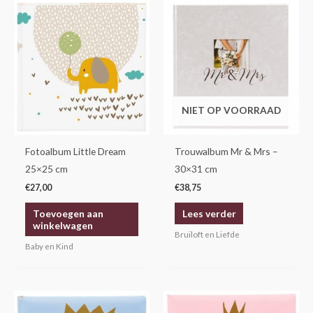
NIET OP VOORRAAD
Fotoalbum Little Dream
Trouwalbum Mr & Mrs –
25×25 cm
30×31 cm
€
27,00
€
38,75
Toevoegen aan
Lees verder
winkelwagen
Bruiloft en Liefde
Baby en Kind