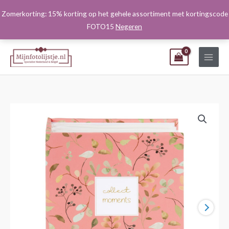
Ga
Zomerkorting: 15% korting op het gehele assortiment met kortingscode
naar
FOTO15
Negeren
de
inhoud