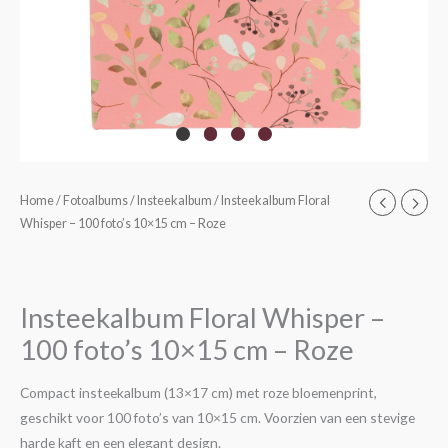
Insteekalbum
Home
/
Fotoalbums
/
Insteekalbum
/ Insteekalbum Floral
Whisper – 100 foto’s 10×15 cm – Roze
Floral
Whisper
-
100
Insteekalbum Floral Whisper –
foto's
100 foto’s 10×15 cm – Roze
10x15
cm
Compact insteekalbum (13×17 cm) met roze bloemenprint,
-
geschikt voor 100 foto’s van 10×15 cm. Voorzien van een stevige
Roze
harde kaft en een elegant design.