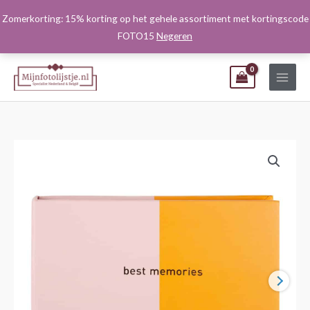
Ga
Zomerkorting: 15% korting op het gehele assortiment met kortingscode
naar
FOTO15
Negeren
de
inhoud