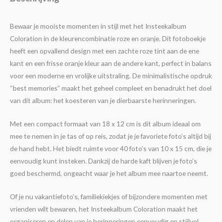
Bewaar je mooiste momenten in stijl met het Insteekalbum
Coloration in de kleurencombinatie roze en oranje. Dit fotoboekje
heeft een opvallend design met een zachte roze tint aan de ene
kant en een frisse oranje kleur aan de andere kant, perfect in balans
voor een moderne en vrolijke uitstraling. De minimalistische opdruk
“best memories” maakt het geheel compleet en benadrukt het doel
van dit album: het koesteren van je dierbaarste herinneringen.
Met een compact formaat van 18 x 12 cm is dit album ideaal om
mee te nemen in je tas of op reis, zodat je je favoriete foto’s altijd bij
de hand hebt. Het biedt ruimte voor 40 foto’s van 10 x 15 cm, die je
eenvoudig kunt insteken. Dankzij de harde kaft blijven je foto’s
goed beschermd, ongeacht waar je het album mee naartoe neemt.
Of je nu vakantiefoto’s, familiekiekjes of bijzondere momenten met
vrienden wilt bewaren, het Insteekalbum Coloration maakt het
organiseren en delen van je herinneringen eenvoudig en stijlvol.