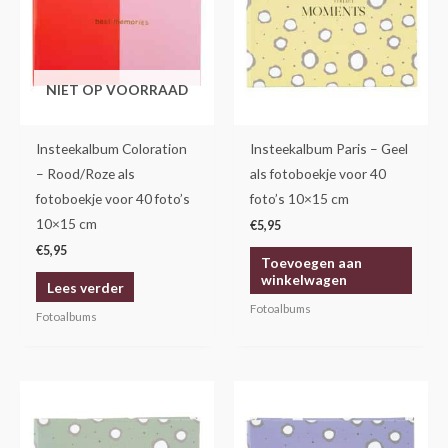
NIET OP VOORRAAD
Insteekalbum Coloration
Insteekalbum Paris – Geel
– Rood/Roze als
als fotoboekje voor 40
fotoboekje voor 40 foto’s
foto’s 10×15 cm
10×15 cm
€
5,95
€
5,95
Toevoegen aan
winkelwagen
Lees verder
Fotoalbums
Fotoalbums