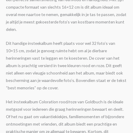
compacte formaat van slechts 16×12 cm is dit album ideaal om
overal mee naartoe te nemen, gemakkelijk in je tas te passen, zodat
je altijd je meest gekoesterde foto’s van kostbare momenten kunt
delen.
Dit handige insteekalbum heeft plaats voor wel 32 foto’s van
10×15 cm, zodat je genoeg ruimte hebt om al je dierbare
herinneringen vast te leggen en te koesteren. De cover van het
album is prachtig versierd in twee kleuren rood en roze. Dit geeft
niet alleen een vleugje schoonheid aan het album, maar biedt ook
bescherming aan je waardevolle foto’s. Bovendien staat er de tekst
“best memories” op de cover.
Het insteekalbum Coloration rood/roze van Goldbuch is de ideale
metgezel voor iedereen die graag herinneringen bewaart en deelt.
Of het nu gaat om vakantiekiekjes, familiemomenten of bijzondere
ontmoetingen met vrienden, dit album biedt een prachtige en
praktische manier om ze allemaal te bewaren. Kortom, dit