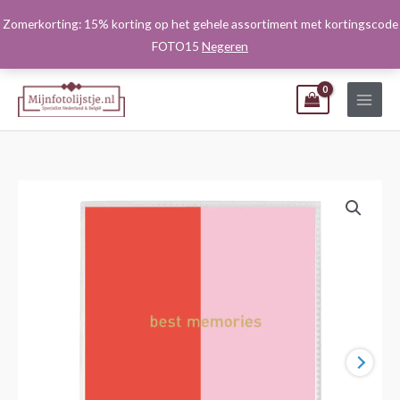
Ga
Zomerkorting: 15% korting op het gehele assortiment met kortingscode
naar
FOTO15
Negeren
de
inhoud