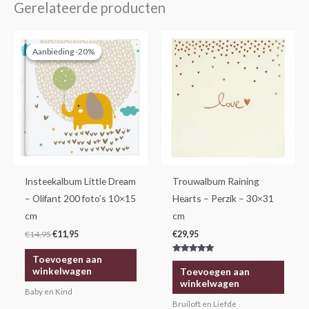
Gerelateerde producten
Oorspronkelijke
Huidige
prijs
prijs
Aanbieding -20%
Aanbieding -20%
was:
is:
€14,95.
€11,95.
Insteekalbum Little Dream
Trouwalbum Raining
– Olifant 200 foto’s 10×15
Hearts – Perzik – 30×31
cm
cm
€
14,95
€
11,95
€
29,95
Toevoegen aan
Gewaardeerd
5.00
winkelwagen
Toevoegen aan
uit 5
winkelwagen
Baby en Kind
Bruiloft en Liefde