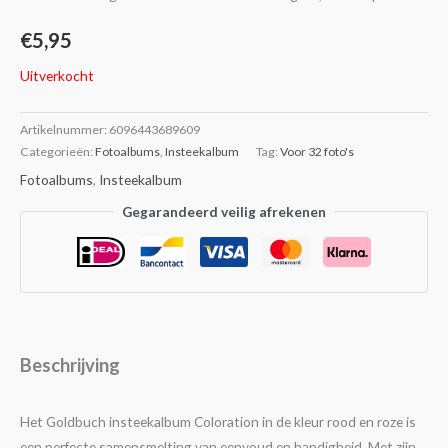
€
5,95
Uitverkocht
Artikelnummer:
6096443689609
Categorieën:
Fotoalbums
,
Insteekalbum
Tag:
Voor 32 foto's
Fotoalbums
,
Insteekalbum
Gegarandeerd veilig afrekenen
Beschrijving
Het Goldbuch insteekalbum Coloration in de kleur rood en roze is
een perfecte samensmelting van eenvoud en handigheid. Met zijn