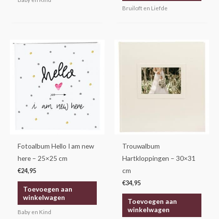
Bruiloft en Liefde
Fotoalbum Hello I am new
Trouwalbum
here – 25×25 cm
Hartkloppingen – 30×31
cm
€
24,95
€
34,95
Toevoegen aan
winkelwagen
Toevoegen aan
winkelwagen
Baby en Kind