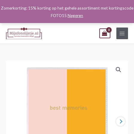
Ga
Zomerkorting: 15% korting op het gehele assortiment met kortingscode
naar
FOTO15
Negeren
de
inhoud