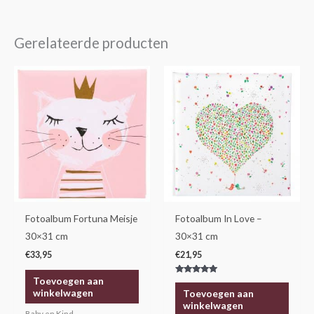
Gerelateerde producten
Fotoalbum Fortuna Meisje
Fotoalbum In Love –
30×31 cm
30×31 cm
€
33,95
€
21,95
Toevoegen aan
Gewaardeerd
5.00
winkelwagen
Toevoegen aan
uit 5
winkelwagen
Baby en Kind