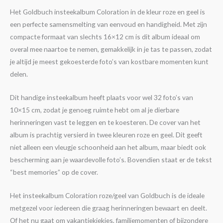
Het Goldbuch insteekalbum Coloration in de kleur roze en geel is
een perfecte samensmelting van eenvoud en handigheid. Met zijn
compacte formaat van slechts 16×12 cm is dit album ideaal om
overal mee naartoe te nemen, gemakkelijk in je tas te passen, zodat
je altijd je meest gekoesterde foto’s van kostbare momenten kunt
delen.
Dit handige insteekalbum heeft plaats voor wel 32 foto’s van
10×15 cm, zodat je genoeg ruimte hebt om al je dierbare
herinneringen vast te leggen en te koesteren. De cover van het
album is prachtig versierd in twee kleuren roze en geel. Dit geeft
niet alleen een vleugje schoonheid aan het album, maar biedt ook
bescherming aan je waardevolle foto’s. Bovendien staat er de tekst
“best memories” op de cover.
Het insteekalbum Coloration roze/geel van Goldbuch is de ideale
metgezel voor iedereen die graag herinneringen bewaart en deelt.
Of het nu gaat om vakantiekiekjes, familiemomenten of bijzondere