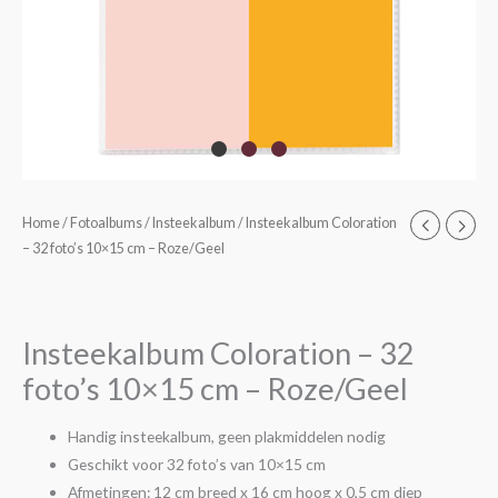
Insteekalbum
Home
/
Fotoalbums
/
Insteekalbum
/ Insteekalbum Coloration
– 32 foto’s 10×15 cm – Roze/Geel
Coloration
-
32
foto's
Insteekalbum Coloration – 32
10x15
foto’s 10×15 cm – Roze/Geel
cm
-
Handig insteekalbum, geen plakmiddelen nodig
Roze/Geel
Geschikt voor 32 foto’s van 10×15 cm
aantal
Afmetingen: 12 cm breed x 16 cm hoog x 0,5 cm diep