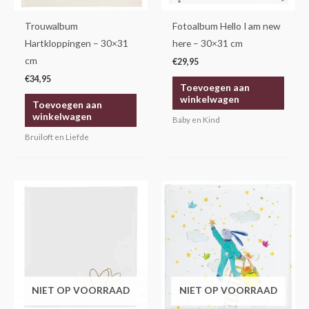
Trouwalbum
Fotoalbum Hello I am new
Hartkloppingen – 30×31
here – 30×31 cm
cm
€
29,95
€
34,95
Toevoegen aan
winkelwagen
Toevoegen aan
winkelwagen
Baby en Kind
Bruiloft en Liefde
NIET OP VOORRAAD
NIET OP VOORRAAD