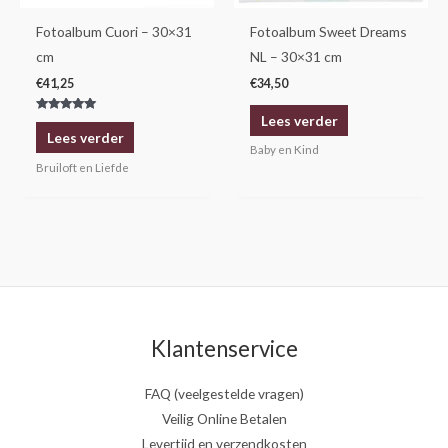
Fotoalbum Cuori – 30×31
Fotoalbum Sweet Dreams
cm
NL – 30×31 cm
€
41,25
€
34,50
Lees verder
Gewaardeerd
5.00
Lees verder
uit 5
Baby en Kind
Bruiloft en Liefde
Klantenservice
FAQ (veelgestelde vragen)
Veilig Online Betalen
Levertijd en verzendkosten