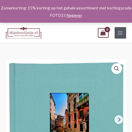
Ga
Zomerkorting: 15% korting op het gehele assortiment met kortingscode
naar
FOTO15
Negeren
de
inhoud