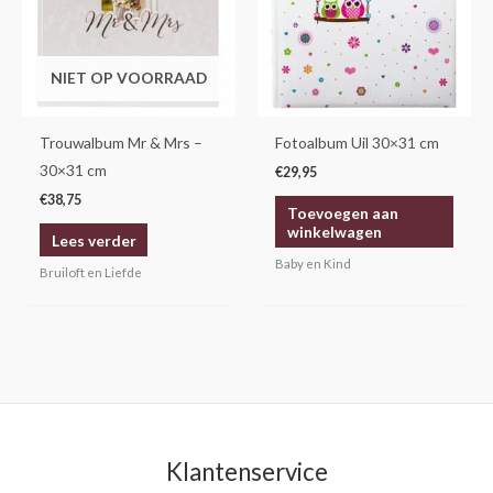
NIET OP VOORRAAD
Trouwalbum Mr & Mrs –
Fotoalbum Uil 30×31 cm
30×31 cm
€
29,95
€
38,75
Toevoegen aan
winkelwagen
Lees verder
Baby en Kind
Bruiloft en Liefde
Klantenservice