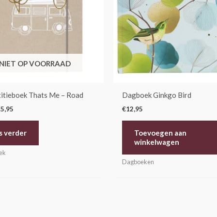
NIET OP VOORRAAD
itieboek Thats Me – Road
Dagboek Ginkgo Bird
€
5,95
€
12,95
s verder
Toevoegen aan
winkelwagen
oek
Dagboeken