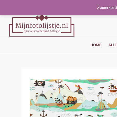
Ga
Zomerkorti
naar
de
inhoud
HOME
ALLE