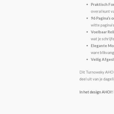
Praktisch Fo
overal kunt v
96 Pagina’s 
witte pagina’s
Voelbaar Rel
wat je schrij
Elegante Mo
ware blikvang
Veilig Afges
Dit Turnowsky AHOI!
deel uit van je dagel
In het design AHOI!