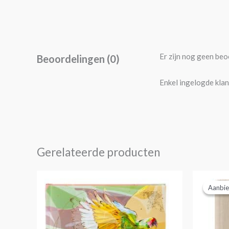
Er zijn nog geen beo
Beoordelingen (0)
Enkel ingelogde klan
Gerelateerde producten
O
p
Aanbie
Aanbie
w
€