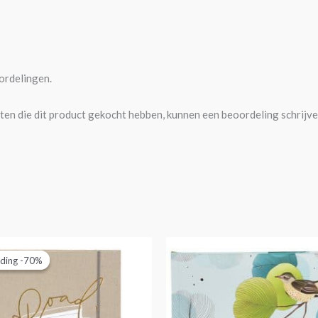
ordelingen.
ten die dit product gekocht hebben, kunnen een beoordeling schrijve
orspronkelijke
Huidige
rijs
prijs
ding -70%
ding -70%
as:
is:
19,95.
€5,95.