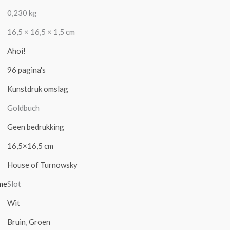
0,230 kg
16,5 × 16,5 × 1,5 cm
Ahoi!
96 pagina's
Kunstdruk omslag
Goldbuch
Geen bedrukking
16,5×16,5 cm
House of Turnowsky
me
Slot
Wit
Bruin
,
Groen