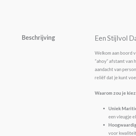
Beschrijving
Een Stijlvol
Welkom aan boord va
“ahoy” afstamt van h
aandacht van person
reliëf dat je kunt voe
Waarom zou je kiez
Uniek Marit
een vleugje el
Hoogwaardig
voor kwalitei