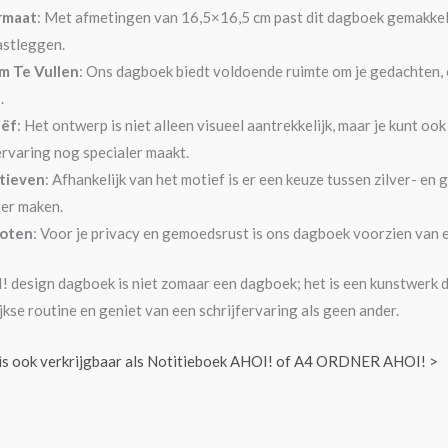
rmaat
: Met afmetingen van 16,5×16,5 cm past dit dagboek gemakkelijk 
astleggen.
om Te Vullen
: Ons dagboek biedt voldoende ruimte om je gedachten,
.
iëf
: Het ontwerp is niet alleen visueel aantrekkelijk, maar je kunt oo
fervaring nog specialer maakt.
tieven
: Afhankelijk van het motief is er een keuze tussen zilver- en
er maken.
loten
: Voor je privacy en gemoedsrust is ons dagboek voorzien van e
 design dagboek is niet zomaar een dagboek; het is een kunstwerk d
ijkse routine en geniet van een schrijfervaring als geen ander.
 is ook verkrijgbaar als Notitieboek AHOI! of A4 ORDNER AHOI! >