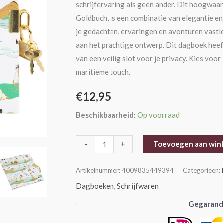
schrijfervaring als geen ander. Dit hoogwa
Goldbuch, is een combinatie van elegantie en 
je gedachten, ervaringen en avonturen vastl
aan het prachtige ontwerp. Dit dagboek heeft
van een veilig slot voor je privacy. Kies voo
maritieme touch.
€
12,95
Beschikbaarheid:
Op voorraad
-
+
Toevoegen aan win
Artikelnummer:
4009835449394
Categorieën:
Dagboeken
,
Schrijfwaren
Gegarande