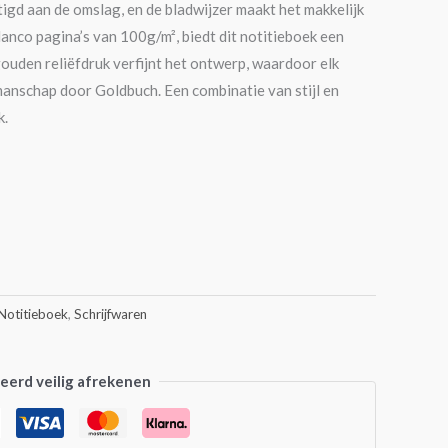
stigd aan de omslag, en de bladwijzer maakt het makkelijk
lanco pagina’s van 100g/m², biedt dit notitieboek een
gouden reliëfdruk verfijnt het ontwerp, waardoor elk
manschap door Goldbuch. Een combinatie van stijl en
k.
Notitieboek
,
Schrijfwaren
erd veilig afrekenen