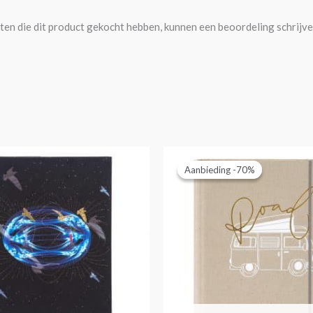
ten die dit product gekocht hebben, kunnen een beoordeling schrijve
Oorspronkelijke
Huidige
prijs
prijs
Aanbieding -70%
Aanbieding -70%
was:
is:
€19,95.
€5,95.