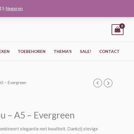
O15
Negeren
EKEN
TOEBEHOREN
THEMA’S
SALE!
CONTACT
A5 – Evergreen
ou – A5 – Evergreen
mbineert elegantie met kwaliteit. Dankzij stevige