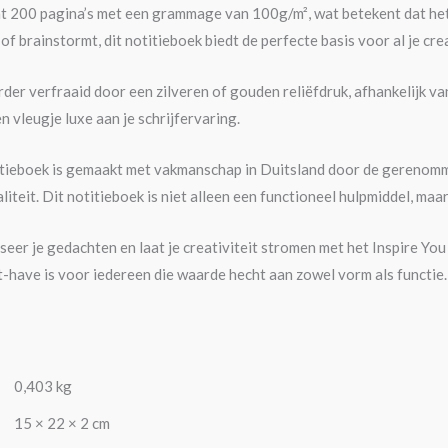
t 200 pagina’s met een grammage van 100g/m², wat betekent dat het 
t, of brainstormt, dit notitieboek biedt de perfecte basis voor al je cre
der verfraaid door een zilveren of gouden reliëfdruk, afhankelijk v
n vleugje luxe aan je schrijfervaring.
itieboek is gemaakt met vakmanschap in Duitsland door de gerenomm
teit. Dit notitieboek is niet alleen een functioneel hulpmiddel, maar
ganiseer je gedachten en laat je creativiteit stromen met het Inspire
-have is voor iedereen die waarde hecht aan zowel vorm als functie.
0,403 kg
15 × 22 × 2 cm