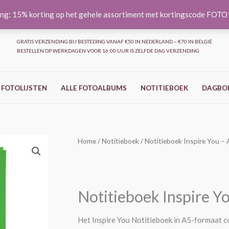
ng: 15% korting op het gehele assortiment met kortingscode FOT
GRATIS VERZENDING BIJ BESTEDING VANAF €50 IN NEDERLAND – €70 IN BELGIË
BESTELLEN OP WERKDAGEN VOOR 16:00 UUR IS ZELFDE DAG VERZENDING
 FOTOLIJSTEN
ALLE FOTOALBUMS
NOTITIEBOEK
DAGBO
Notitieboek
Home
/
Notitieboek
/ Notitieboek Inspire You – 
Inspire
You
-
Notitieboek Inspire Y
A5
-
Het Inspire You Notitieboek in A5-formaat co
Evergreen