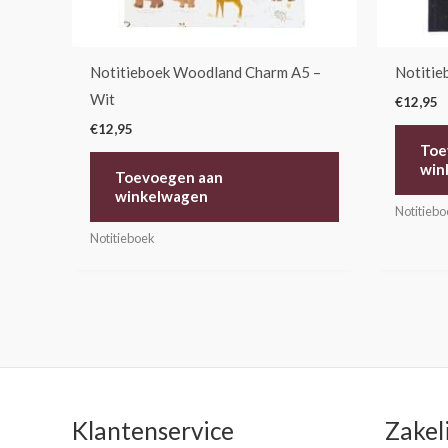
Notitieboek Woodland Charm A5 –
Notitie
Wit
€
12,95
€
12,95
Toe
win
Toevoegen aan
winkelwagen
Notitieb
Notitieboek
Klantenservice
Zakel