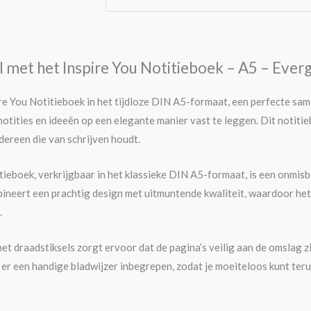
ijl met het Inspire You Notitieboek – A5 – Ever
re You Notitieboek in het tijdloze DIN A5-formaat, een perfecte sam
otities en ideeën op een elegante manier vast te leggen. Dit notitieb
dereen die van schrijven houdt.
tieboek, verkrijgbaar in het klassieke DIN A5-formaat, is een onmisba
ineert een prachtig design met uitmuntende kwaliteit, waardoor het i
.
et draadstiksels zorgt ervoor dat de pagina’s veilig aan de omslag 
s er een handige bladwijzer inbegrepen, zodat je moeiteloos kunt teru