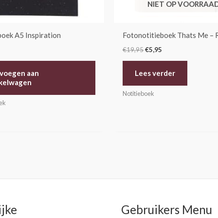
NIET OP VOORRAA
boek A5 Inspiration
Fotonotitieboek Thats Me – 
€
19,95
€
5,95
voegen aan
Lees verder
kelwagen
Notitieboek
oek
ijke
Gebruikers Menu