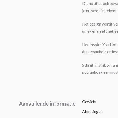
Dit notitieboek beva
je nu schrijft, teken
Het design wordt ver
uniek en geeft het ee
Het Inspire You Not
duurzaamheid en kwali
Schrijf in stijl, or
notitieboek een must
Gewicht
Aanvullende informatie
Afmetingen