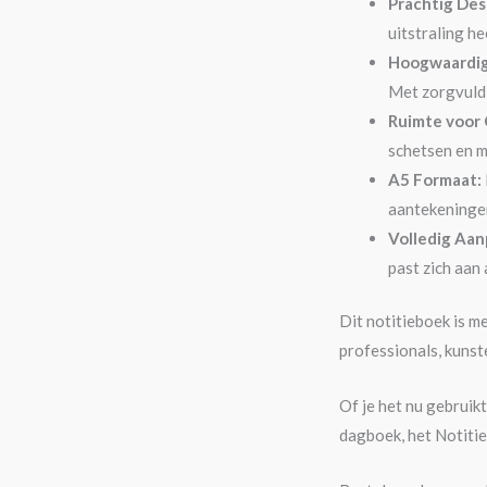
Prachtig Des
uitstraling he
Hoogwaardig
Met zorgvuldi
Ruimte voor C
schetsen en me
A5 Formaat:
aantekeninge
Volledig Aan
past zich aan
Dit notitieboek is m
professionals, kunst
Of je het nu gebruik
dagboek, het Notitie