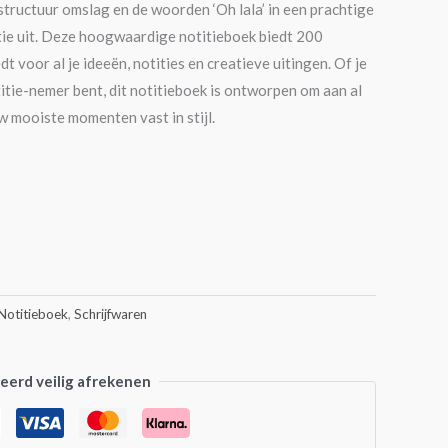
n structuur omslag en de woorden ‘Oh lala’ in een prachtige
ntie uit. Deze hoogwaardige notitieboek biedt 200
t voor al je ideeën, notities en creatieve uitingen. Of je
titie-nemer bent, dit notitieboek is ontworpen om aan al
w mooiste momenten vast in stijl.
Notitieboek
,
Schrijfwaren
erd veilig afrekenen