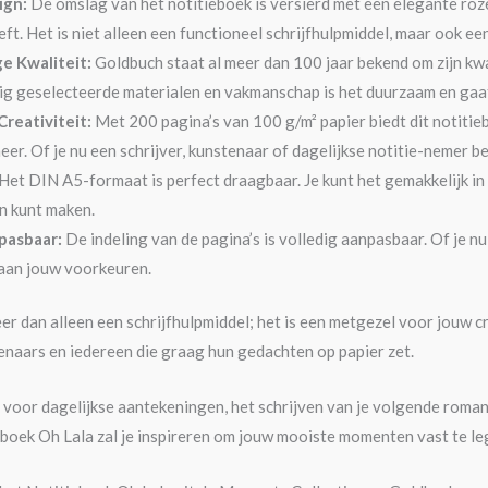
ign:
De omslag van het notitieboek is versierd met een elegante roze
eft. Het is niet alleen een functioneel schrijfhulpmiddel, maar ook een
e Kwaliteit:
Goldbuch staat al meer dan 100 jaar bekend om zijn kwa
g geselecteerde materialen en vakmanschap is het duurzaam en gaat
reativiteit:
Met 200 pagina’s van 100 g/m² papier biedt dit notitieb
er. Of je nu een schrijver, kunstenaar of dagelijkse notitie-nemer be
Het DIN A5-formaat is perfect draagbaar. Je kunt het gemakkelijk in 
n kunt maken.
pasbaar:
De indeling van de pagina’s is volledig aanpasbaar. Of je nu l
 aan jouw voorkeuren.
eer dan alleen een schrijfhulpmiddel; het is een metgezel voor jouw cr
enaars en iedereen die graag hun gedachten op papier zet.
t voor dagelijkse aantekeningen, het schrijven van je volgende roman
boek Oh Lala zal je inspireren om jouw mooiste momenten vast te le