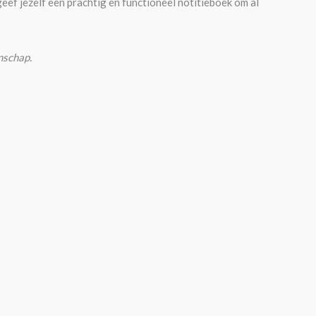
ef jezelf een prachtig en functioneel notitieboek om al
nschap.