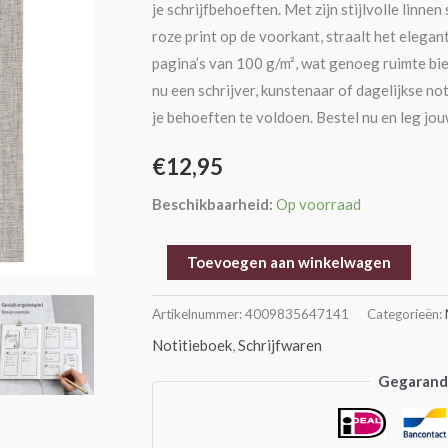
je schrijfbehoeften. Met zijn stijlvolle linne
roze print op de voorkant, straalt het elega
pagina’s van 100 g/m², wat genoeg ruimte bied
nu een schrijver, kunstenaar of dagelijkse no
je behoeften te voldoen. Bestel nu en leg jou
€
12,95
Beschikbaarheid:
Op voorraad
Toevoegen aan winkelwagen
Artikelnummer:
4009835647141
Categorieën:
Notitieboek
,
Schrijfwaren
Gegarande