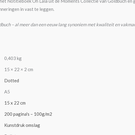
et Notitieboek Oh Lala uit de Moments Collectie van Goldbuch en ge
nneringen in vast te leggen.
dbuch – al meer dan een eeuw lang synoniem met kwaliteit en vakma
0,403 kg
15 × 22 × 2 cm
Dotted
A5
15 x 22 cm
200 pagina's – 100g/m2
Kunstdruk omslag