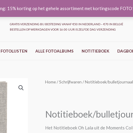
ng: 15% korting op het gehele assortiment met kortingscode FOT
GRATIS VERZENDING BIJ BESTEDING VANAF €50 IN NEDERLAND – €70 IN BELGIË
BESTELLEN OP WERKDAGEN VOOR 16:00 UUR IS ZELFDE DAG VERZENDING
 FOTOLIJSTEN
ALLE FOTOALBUMS
NOTITIEBOEK
DAGBO
Notitieboek/bulletjournaal
Home
/
Schrijfwaren
/ Notitieboek/bulletjournaal
A5
-
Oh
Notitieboek/bulletjour
lala
aantal
Het Notitieboek Oh Lala uit de Moments Coll