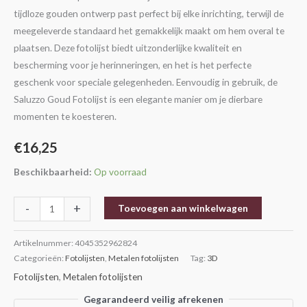
tijdloze gouden ontwerp past perfect bij elke inrichting, terwijl de
meegeleverde standaard het gemakkelijk maakt om hem overal te
plaatsen. Deze fotolijst biedt uitzonderlijke kwaliteit en
bescherming voor je herinneringen, en het is het perfecte
geschenk voor speciale gelegenheden. Eenvoudig in gebruik, de
Saluzzo Goud Fotolijst is een elegante manier om je dierbare
momenten te koesteren.
€
16,25
Beschikbaarheid:
Op voorraad
-
+
Toevoegen aan winkelwagen
Artikelnummer:
4045352962824
Categorieën:
Fotolijsten
,
Metalen fotolijsten
Tag:
3D
Fotolijsten
,
Metalen fotolijsten
Gegarandeerd veilig afrekenen