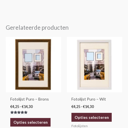
Gerelateerde producten
Prijsklasse:
Prijsklasse:
Dit
Dit
€4,25
€4,25
product
product
tot
tot
€14,30
€14,30
heeft
heeft
meerdere
meerdere
variaties.
variaties.
Deze
Deze
optie
optie
kan
kan
gekozen
gekozen
Fotolijst Puro – Brons
Fotolijst Puro – Wit
worden
worden
€
4,25
-
€
14,30
€
4,25
-
€
14,30
op
op
Opties selecteren
Gewaardeerd
de
de
5.00
Opties selecteren
uit 5
productpagina
productp
Fotolijsten