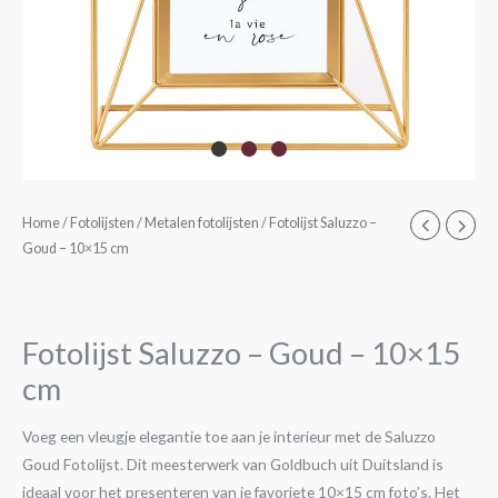
Fotolijst
Home
/
Fotolijsten
/
Metalen fotolijsten
/ Fotolijst Saluzzo –
Goud – 10×15 cm
Saluzzo
-
Goud
-
Fotolijst Saluzzo – Goud – 10×15
10x15
cm
cm
aantal
Voeg een vleugje elegantie toe aan je interieur met de Saluzzo
Goud Fotolijst. Dit meesterwerk van Goldbuch uit Duitsland is
ideaal voor het presenteren van je favoriete 10×15 cm foto’s. Het