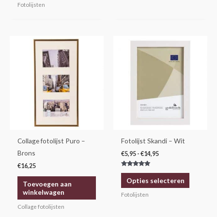
Fotolijsten
Prijsklasse:
Dit
€5,95
product
tot
€14,95
heeft
meerdere
variaties.
Deze
optie
kan
gekozen
Collage fotolijst Puro –
Fotolijst Skandi – Wit
worden
Brons
€
5,95
-
€
14,95
op
€
16,25
Gewaardeerd
de
5.00
Opties selecteren
uit 5
Toevoegen aan
productp
winkelwagen
Fotolijsten
Collage fotolijsten