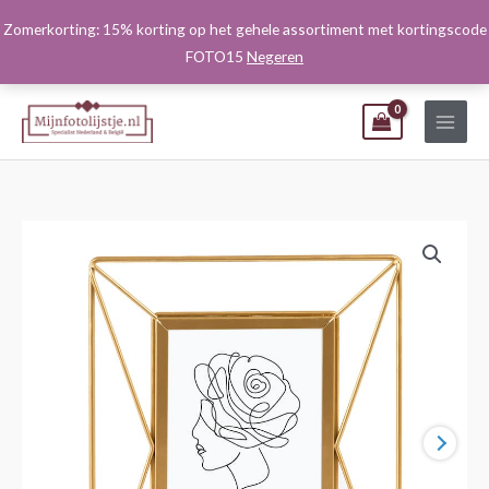
Ga
Zomerkorting: 15% korting op het gehele assortiment met kortingscode
naar
FOTO15
Negeren
de
inhoud