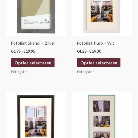
meerdere
meerdere
variaties.
variaties.
Deze
Deze
optie
optie
kan
kan
gekozen
gekozen
Fotolijst Skandi – Zilver
Fotolijst Puro – Wit
worden
worden
€
6,95
-
€
19,95
€
4,25
-
€
14,30
op
op
Opties selecteren
Opties selecteren
de
de
productpagina
productp
Fotolijsten
Fotolijsten
Prijsklasse:
Dit
€4,25
product
tot
€14,30
heeft
meerdere
variaties.
Deze