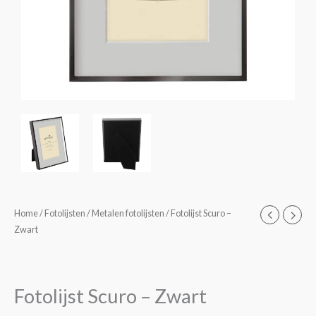
Fotolijst
Home
/
Fotolijsten
/
Metalen fotolijsten
/ Fotolijst Scuro –
Prijsklasse:
Zwart
Scuro
€18,25
-
Zwart
tot
aantal
Fotolijst Scuro – Zwart
€38,85