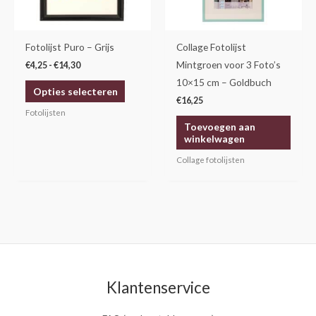
optie
kan
gekozen
Fotolijst Puro – Grijs
Collage Fotolijst
worden
Mintgroen voor 3 Foto’s
€
4,25
-
€
14,30
op
10×15 cm – Goldbuch
Opties selecteren
de
€
16,25
productpagina
Fotolijsten
Toevoegen aan
winkelwagen
Collage fotolijsten
Klantenservice