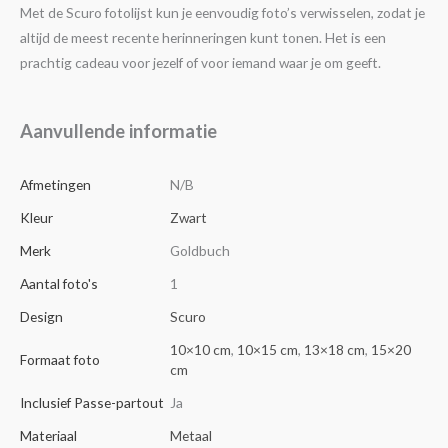
Met de Scuro fotolijst kun je eenvoudig foto’s verwisselen, zodat je
altijd de meest recente herinneringen kunt tonen. Het is een
prachtig cadeau voor jezelf of voor iemand waar je om geeft.
Aanvullende informatie
Afmetingen
N/B
Kleur
Zwart
Merk
Goldbuch
Aantal foto's
1
Design
Scuro
10×10 cm
,
10×15 cm
,
13×18 cm
,
15×20
Formaat foto
cm
Inclusief Passe-partout
Ja
Materiaal
Metaal