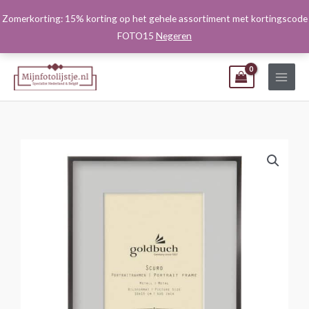
Ga
Zomerkorting: 15% korting op het gehele assortiment met kortingscode
naar
FOTO15
Negeren
de
inhoud