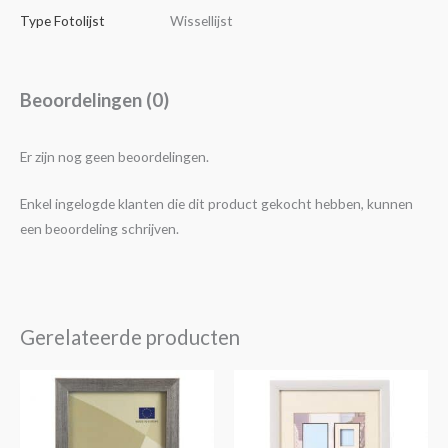
Type Fotolijst
Wissellijst
Beoordelingen (0)
Er zijn nog geen beoordelingen.
Enkel ingelogde klanten die dit product gekocht hebben, kunnen
een beoordeling schrijven.
Gerelateerde producten
Prijsklasse:
Prijsklasse:
Dit
Dit
€6,95
€4,25
product
product
tot
tot
€19,95
€14,30
heeft
heeft