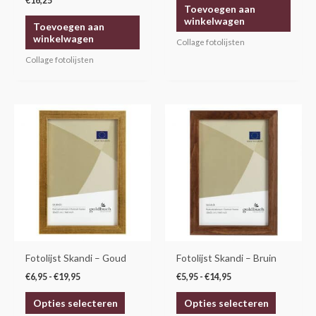
€
16,25
Toevoegen aan
winkelwagen
Toevoegen aan
winkelwagen
Collage fotolijsten
Collage fotolijsten
Prijsklasse:
Prijsklasse:
Dit
Dit
€6,95
€5,95
product
product
tot
tot
€19,95
€14,95
heeft
heeft
meerdere
meerdere
variaties.
variaties.
Deze
Deze
optie
optie
kan
kan
gekozen
gekozen
Fotolijst Skandi – Goud
Fotolijst Skandi – Bruin
worden
worden
€
6,95
-
€
19,95
€
5,95
-
€
14,95
op
op
Opties selecteren
Opties selecteren
de
de