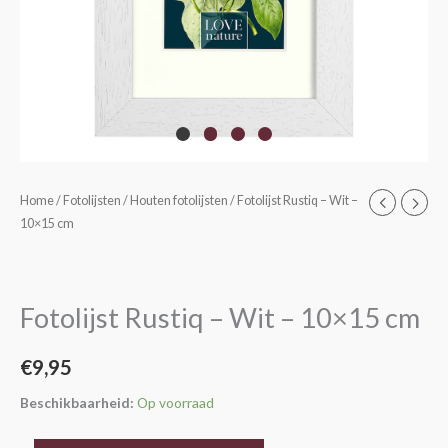
Fotolijst
Home
/
Fotolijsten
/
Houten fotolijsten
/ Fotolijst Rustiq – Wit –
10×15 cm
Rustiq
-
Wit
-
Fotolijst Rustiq – Wit – 10×15 cm
10x15
cm
€
9,95
aantal
Beschikbaarheid:
Op voorraad