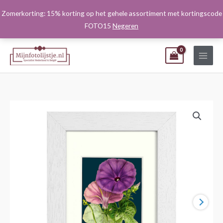
Ga
Zomerkorting: 15% korting op het gehele assortiment met kortingscode
naar
FOTO15
Negeren
de
inhoud