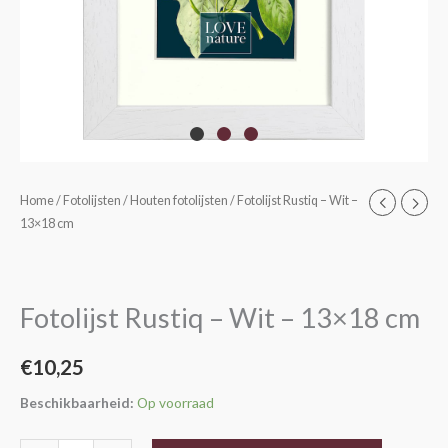
Fotolijst
Home
/
Fotolijsten
/
Houten fotolijsten
/ Fotolijst Rustiq – Wit –
13×18 cm
Rustiq
-
Wit
-
Fotolijst Rustiq – Wit – 13×18 cm
13x18
cm
€
10,25
aantal
Beschikbaarheid:
Op voorraad