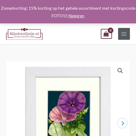
Ga
Zomerkorting: 15% korting op het gehele assortiment met kortingscode
naar
FOTO15
Negeren
de
inhoud