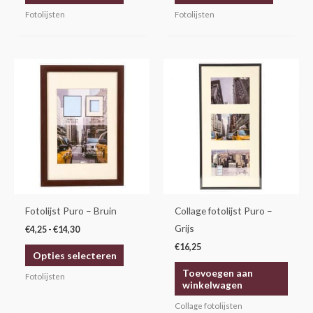
productpagina
productp
Fotolijsten
Fotolijsten
Prijsklasse:
Dit
€4,25
product
tot
€14,30
heeft
meerdere
variaties.
Deze
optie
kan
gekozen
Fotolijst Puro – Bruin
Collage fotolijst Puro –
worden
Grijs
€
4,25
-
€
14,30
op
€
16,25
Opties selecteren
de
Toevoegen aan
productpagina
Fotolijsten
winkelwagen
Collage fotolijsten