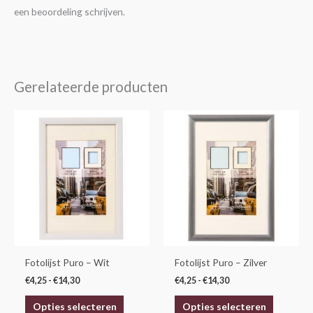
een beoordeling schrijven.
Gerelateerde producten
Prijsklasse:
Prijsklasse:
Dit
Dit
€4,25
€4,25
product
product
tot
tot
€14,30
€14,30
heeft
heeft
meerdere
meerdere
variaties.
variaties.
Deze
Deze
optie
optie
kan
kan
gekozen
gekozen
Fotolijst Puro – Wit
Fotolijst Puro – Zilver
worden
worden
€
4,25
-
€
14,30
€
4,25
-
€
14,30
op
op
Opties selecteren
Opties selecteren
de
de