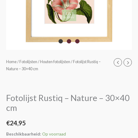
Fotolijst
Home
/
Fotolijsten
/
Houten fotolijsten
/ Fotolijst Rustiq –
Nature – 30×40 cm
Rustiq
-
Nature
-
Fotolijst Rustiq – Nature – 30×40
30x40
cm
cm
aantal
€
24,95
Beschikbaarheid:
Op voorraad