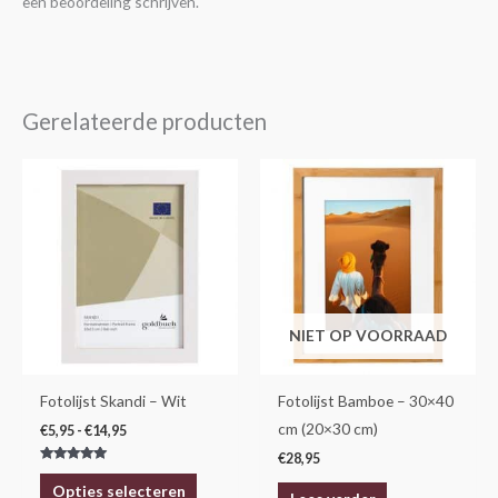
een beoordeling schrijven.
Gerelateerde producten
Prijsklasse:
Dit
€5,95
product
tot
€14,95
heeft
meerdere
variaties.
Deze
NIET OP VOORRAAD
optie
kan
gekozen
Fotolijst Skandi – Wit
Fotolijst Bamboe – 30×40
worden
cm (20×30 cm)
€
5,95
-
€
14,95
op
€
28,95
Gewaardeerd
de
5.00
Opties selecteren
uit 5