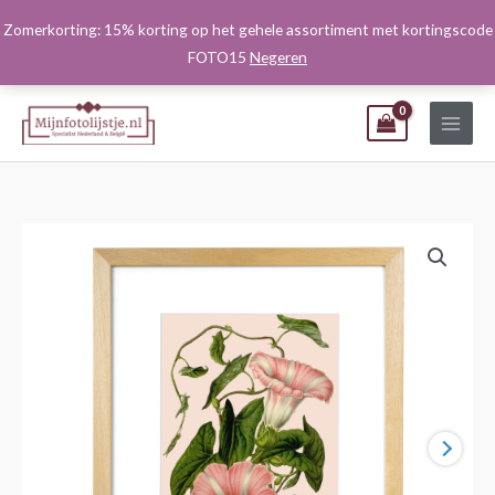
Ga
Zomerkorting: 15% korting op het gehele assortiment met kortingscode
naar
FOTO15
Negeren
de
inhoud