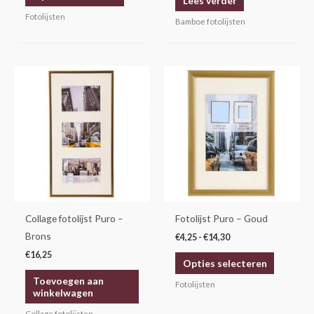
Lees verder
productpagina
Fotolijsten
Bamboe fotolijsten
Prijsklasse:
Dit
€4,25
product
tot
€14,30
heeft
meerdere
variaties.
Deze
optie
kan
gekozen
Collage fotolijst Puro –
Fotolijst Puro – Goud
worden
Brons
€
4,25
-
€
14,30
op
€
16,25
Opties selecteren
de
Toevoegen aan
productp
Fotolijsten
winkelwagen
Collage fotolijsten