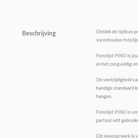
Ontdek de tijdloze p
Beschrijving
vurenhouten fotolij
Fotolijst PINO is jo
en het zorgvuldig on
De veelzijdigheid van
handige standaard ku
hangen.
Fotolijst PINO is ve
partout wilt gebruike
Dit meesterwerk is 