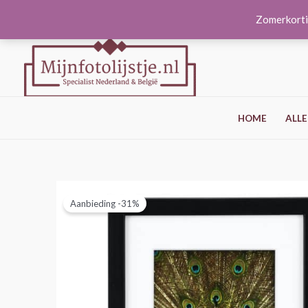
Ga
Zomerkorti
naar
de
inhoud
HOME
ALLE
Aanbieding -31%