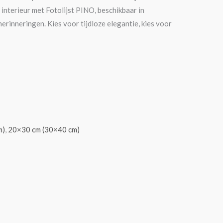
 interieur met Fotolijst PINO, beschikbaar in
 herinneringen. Kies voor tijdloze elegantie, kies voor
m)
,
20×30 cm (30×40 cm)