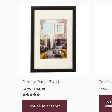
Prijsklasse:
Dit
€4,25
product
tot
€14,30
heeft
meerdere
variaties.
Deze
optie
kan
gekozen
worden
op
de
Fotolijst Puro – Zwart
Collage
productpagina
€
4,25
-
€
14,30
€
16,25
Gewaardeerd
Toe
5.00
uit 5
win
Opties selecteren