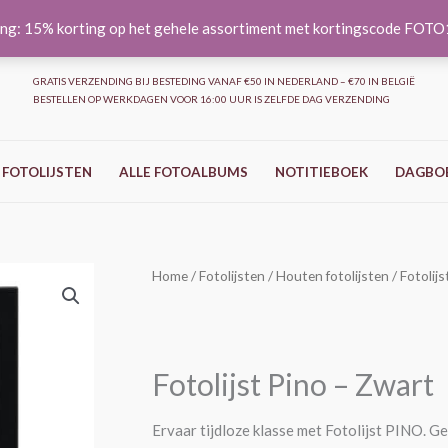
ng: 15% korting op het gehele assortiment met kortingscode FOT
GRATIS VERZENDING BIJ BESTEDING VANAF €50 IN NEDERLAND – €70 IN BELGIË
BESTELLEN OP WERKDAGEN VOOR 16:00 UUR IS ZELFDE DAG VERZENDING
 FOTOLIJSTEN
ALLE FOTOALBUMS
NOTITIEBOEK
DAGBO
Fotolijst
Home
/
Fotolijsten
/
Houten fotolijsten
/ Fotolij
Prijsklasse:
Pino
€10,99
-
Zwart
tot
Fotolijst Pino – Zwart
aantal
€17,99
Ervaar tijdloze klasse met Fotolijst PINO. G