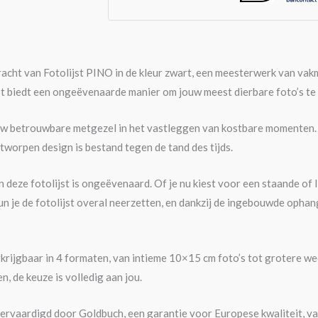
racht van Fotolijst PINO in de kleur zwart, een meesterwerk van vak
st biedt een ongeëvenaarde manier om jouw meest dierbare foto’s te
uw betrouwbare metgezel in het vastleggen van kostbare momenten. H
tworpen design is bestand tegen de tand des tijds.
 deze fotolijst is ongeëvenaard. Of je nu kiest voor een staande of l
n je de fotolijst overal neerzetten, en dankzij de ingebouwde ophan
rkrijgbaar in 4 formaten, van intieme 10×15 cm foto’s tot grotere w
n, de keuze is volledig aan jou.
vervaardigd door Goldbuch, een garantie voor Europese kwaliteit, 