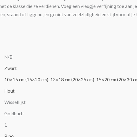
t de klasse die ze verdienen. Voeg een vleugje verfijning toe aan je
n, staand of liggend, en geniet van veelzijdigheid en stijl voor al je
N/B
Zwart
10×15 cm (15×20 cm)
,
13×18 cm (20×25 cm)
,
15×20 cm (20×30 c
Hout
Wissellijst
Goldbuch
1
Pino