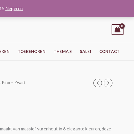
O15
Negeren
EKEN
TOEBEHOREN
THEMA’S
SALE!
CONTACT
st Pino – Zwart
emaakt van massief vurenhout in 6 elegante kleuren, deze