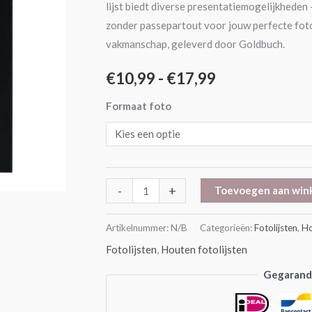
lijst biedt diverse presentatiemogelijkheden 
zonder passepartout voor jouw perfecte fot
vakmanschap, geleverd door Goldbuch.
€
10,99
-
€
17,99
Formaat foto
-
+
Toevoegen aan win
Artikelnummer:
N/B
Categorieën:
Fotolijsten
,
Ho
Fotolijsten
,
Houten fotolijsten
Gegarande