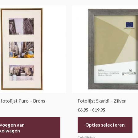
Prijsklasse:
Di
€6,95
pr
tot
€19,95
he
me
var
De
op
ka
ge
wo
op
de
 fotolijst Puro – Brons
Fotolijst Skandi – Zilver
pr
€
6,95
-
€
19,95
voegen aan
Opties selecteren
kelwagen
Fotolijsten