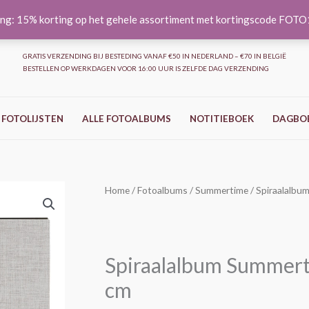
ng: 15% korting op het gehele assortiment met kortingscode FOT
GRATIS VERZENDING BIJ BESTEDING VANAF €50 IN NEDERLAND – €70 IN BELGIË
BESTELLEN OP WERKDAGEN VOOR 16:00 UUR IS ZELFDE DAG VERZENDING
 FOTOLIJSTEN
ALLE FOTOALBUMS
NOTITIEBOEK
DAGBO
Spiraalalbum
Home
/
Fotoalbums
/
Summertime
/ Spiraalalbu
Summertime
Trend
2
Spiraalalbum Summerti
-
Grijs
cm
-