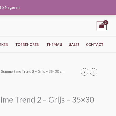
O15
Negeren
EKEN
TOEBEHOREN
THEMA’S
SALE!
CONTACT
m Summertime Trend 2 – Grijs – 35×30 cm
me Trend 2 – Grijs – 35×30