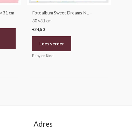
0×31 cm
Fotoalbum Sweet Dreams NL –
30×31 cm
€
34,50
Lees verder
Baby en Kind
Adres