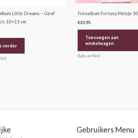
album Little Dreams – Giraf
Fotoalbum Fortuna Meisje 3
o’s 10×15 cm
€
33,95
Toevoegen aan
winkelwagen
s verder
Baby en Kind
Kind
ijke
Gebruikers Menu