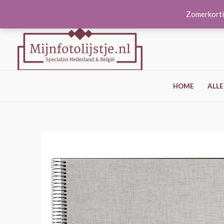
Ga
Zomerkorti
naar
de
inhoud
HOME
ALLE