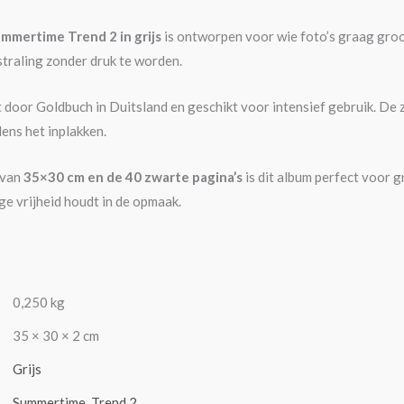
mmertime Trend 2 in grijs
is ontworpen voor wie foto’s graag groot
straling zonder druk te worden.
 door Goldbuch in Duitsland en geschikt voor intensief gebruik. De 
jdens het inplakken.
 van
35×30 cm en de 40 zwarte pagina’s
is dit album perfect voor g
dige vrijheid houdt in de opmaak.
0,250 kg
35 × 30 × 2 cm
Grijs
Summertime
,
Trend 2