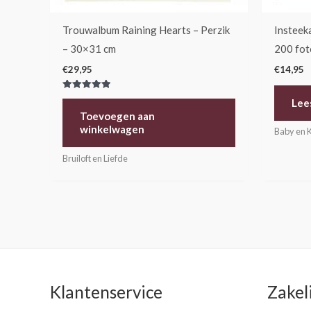
Trouwalbum Raining Hearts – Perzik
Insteek
– 30×31 cm
200 fot
€
29,95
€
14,95
Gewaardeerd
Lee
5.00
uit 5
Toevoegen aan
winkelwagen
Baby en 
Bruiloft en Liefde
Klantenservice
Zakel