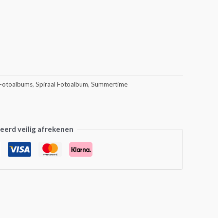
Fotoalbums
,
Spiraal Fotoalbum
,
Summertime
erd veilig afrekenen