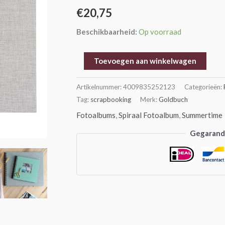
35x30
€
20,75
cm
Beschikbaarheid:
Op voorraad
aantal
Toevoegen aan winkelwagen
Artikelnummer:
4009835252123
Categorieën:
Tag:
scrapbooking
Merk:
Goldbuch
Fotoalbums
,
Spiraal Fotoalbum
,
Summertime
Gegarande