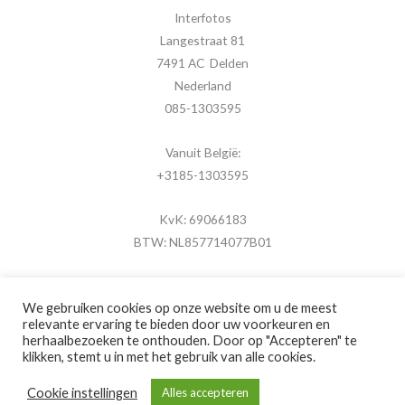
Interfotos
Langestraat 81
7491 AC Delden
Nederland
085-1303595
Vanuit België:
+3185-1303595
KvK: 69066183
BTW: NL857714077B01
We gebruiken cookies op onze website om u de meest
relevante ervaring te bieden door uw voorkeuren en
herhaalbezoeken te onthouden. Door op "Accepteren" te
Copyright © 2026 MijnFotolijstje.nl
klikken, stemt u in met het gebruik van alle cookies.
Powered by
Brouwer Digitaal
Cookie instellingen
Alles accepteren