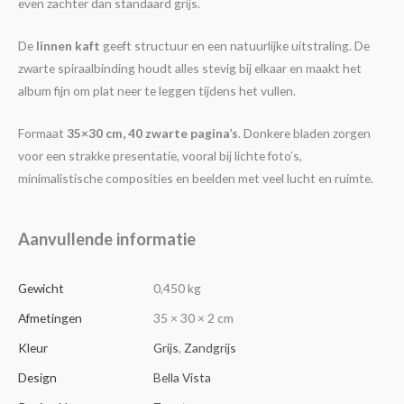
even zachter dan standaard grijs.
De
linnen kaft
geeft structuur en een natuurlijke uitstraling. De
zwarte spiraalbinding houdt alles stevig bij elkaar en maakt het
album fijn om plat neer te leggen tijdens het vullen.
Formaat
35×30 cm, 40 zwarte pagina’s
. Donkere bladen zorgen
voor een strakke presentatie, vooral bij lichte foto’s,
minimalistische composities en beelden met veel lucht en ruimte.
Aanvullende informatie
Gewicht
0,450 kg
Afmetingen
35 × 30 × 2 cm
Kleur
Grijs
,
Zandgrijs
Design
Bella Vista