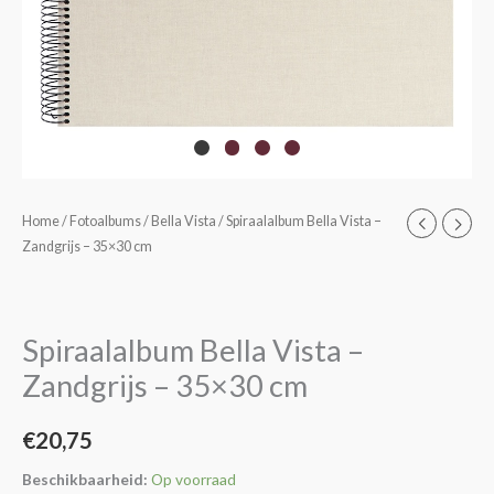
Spiraalalbum
Home
/
Fotoalbums
/
Bella Vista
/ Spiraalalbum Bella Vista –
Zandgrijs – 35×30 cm
Bella
Vista
-
Zandgrijs
Spiraalalbum Bella Vista –
-
Zandgrijs – 35×30 cm
35x30
cm
€
20,75
aantal
Beschikbaarheid:
Op voorraad