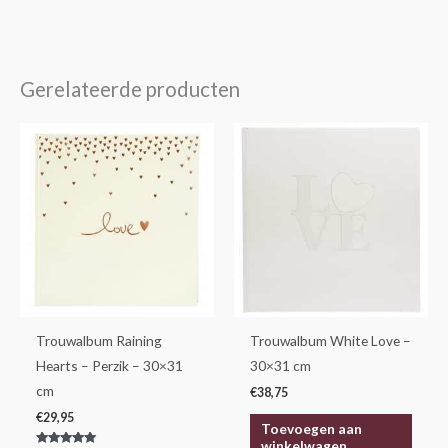
Gerelateerde producten
Trouwalbum Raining
Trouwalbum White Love –
Hearts – Perzik – 30×31
30×31 cm
cm
€
38,75
€
29,95
Toevoegen aan
winkelwagen