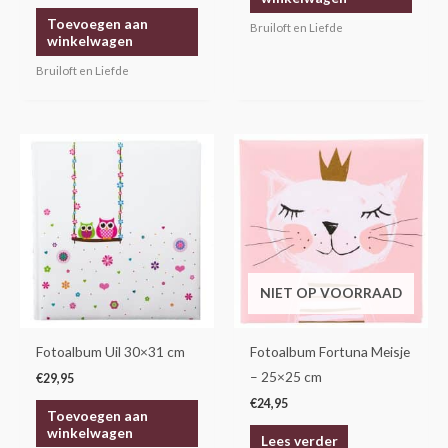
Gewaardeerd
5.00
Toevoegen aan
Bruiloft en Liefde
uit 5
winkelwagen
Bruiloft en Liefde
NIET OP VOORRAAD
Fotoalbum Uil 30×31 cm
Fotoalbum Fortuna Meisje
– 25×25 cm
€
29,95
€
24,95
Toevoegen aan
winkelwagen
Lees verder