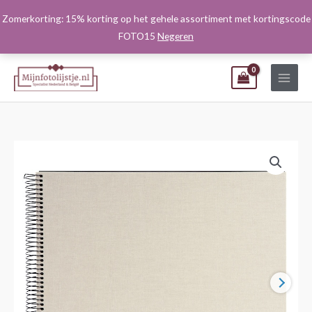
Ga
Zomerkorting: 15% korting op het gehele assortiment met kortingscode
naar
FOTO15
Negeren
de
inhoud