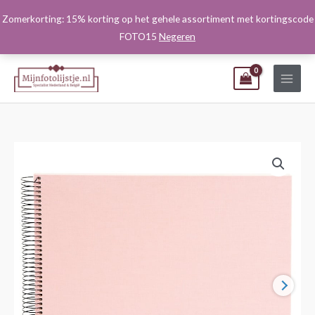
Ga
Zomerkorting: 15% korting op het gehele assortiment met kortingscode
naar
FOTO15
Negeren
de
inhoud