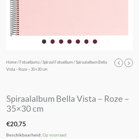
Spiraalalbum
Home
/
Fotoalbums
/
Spiraal Fotoalbum
/ Spiraalalbum Bella
Vista – Roze – 35×30 cm
Bella
Vista
-
Roze
Spiraalalbum Bella Vista – Roze –
-
35×30 cm
35x30
cm
€
20,75
aantal
Beschikbaarheid:
Op voorraad