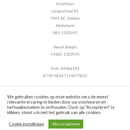
Interfotos
Langestraat 81
7491 AC Delden
Nederland
085-1303595
Vanuit België:
+3185-1303595
KvK: 69066183
BTW: NL857714077B01
We gebruiken cookies op onze website om u de meest
relevante ervaring te bieden door uw voorkeuren en
herhaalbezoeken te onthouden. Door op "Accepteren" te
Copyright © 2026 MijnFotolijstje.nl
klikken, stemt u in met het gebruik van alle cookies.
Powered by
Brouwer Digitaal
Cookie instellingen
Alles accepteren