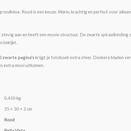
rondkleur. Rood is een keuze. Warm, krachtig en perfect voor albums
 stevig aan en heeft een mooie structuur. De zwarte spiraalbinding z
n bekijkt.
 zwarte pagina’s
krijgt je fotoboek extra sfeer. Donkere bladen v
en extra mooi uitkomen.
0,450 kg
35 × 30 × 2 cm
Rood
Bella Vista