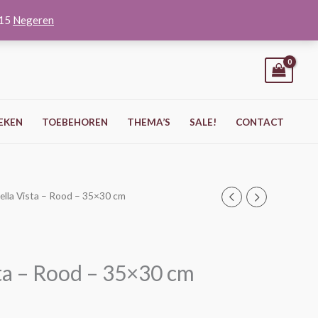
O15
Negeren
EKEN
TOEBEHOREN
THEMA’S
SALE!
CONTACT
Bella Vista – Rood – 35×30 cm
sta – Rood – 35×30 cm