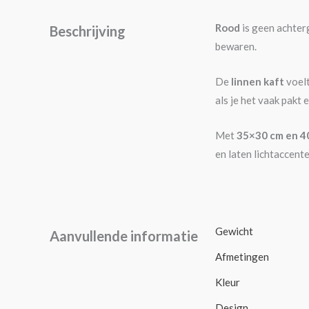
Rood
is geen achterg
Beschrijving
bewaren.
De
linnen kaft
voelt
als je het vaak pakt e
Met
35×30 cm en 40
en laten lichtaccent
Gewicht
Aanvullende informatie
Afmetingen
Kleur
Design