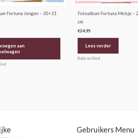
um Fortuna Jongen – 30×31
Fotoalbum Fortuna Meisje –
cm
€
24,95
voegen aan
Lees verder
kelwagen
Baby en Kind
Kind
ijke
Gebruikers Menu