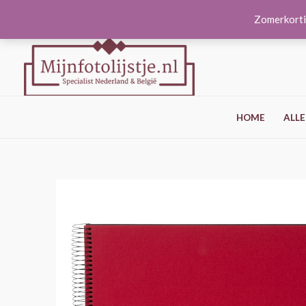
Ga
Zomerkorti
naar
de
inhoud
HOME
ALLE