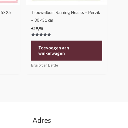
 25×25
Trouwalbum Raining Hearts – Perzik
– 30×31 cm
€
29,95
Gewaardeerd
5.00
uit 5
Toevoegen aan
winkelwagen
Bruiloft en Liefde
Adres