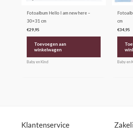
Fotoalbum Hello I am new here –
Fotoalb
30×31 cm
cm
€
29,95
€
34,95
Toevoegen aan
Toe
winkelwagen
win
Baby en Kind
Baby en 
Klantenservice
Zakel