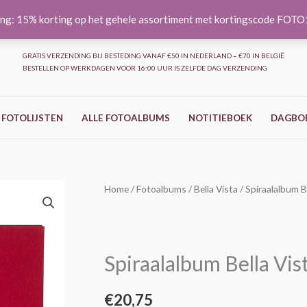
ng: 15% korting op het gehele assortiment met kortingscode FOT
GRATIS VERZENDING BIJ BESTEDING VANAF €50 IN NEDERLAND – €70 IN BELGIË
BESTELLEN OP WERKDAGEN VOOR 16:00 UUR IS ZELFDE DAG VERZENDING
 FOTOLIJSTEN
ALLE FOTOALBUMS
NOTITIEBOEK
DAGBO
Spiraalalbum
Home
/
Fotoalbums
/
Bella Vista
/ Spiraalalbum 
Bella
Vista
-
Spiraalalbum Bella Vi
Rood
-
€
20,75
35x30