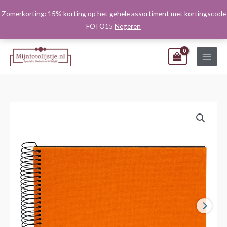
Ga
Zomerkorting: 15% korting op het gehele assortiment met kortingscode
naar
FOTO15
Negeren
de
inhoud