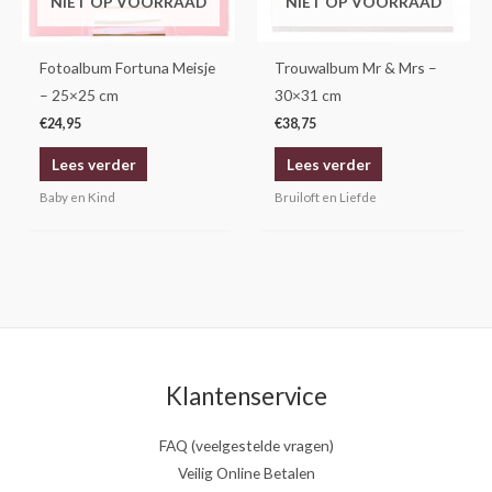
NIET OP VOORRAAD
NIET OP VOORRAAD
Fotoalbum Fortuna Meisje
Trouwalbum Mr & Mrs –
– 25×25 cm
30×31 cm
€
24,95
€
38,75
Lees verder
Lees verder
Baby en Kind
Bruiloft en Liefde
Klantenservice
FAQ (veelgestelde vragen)
Veilig Online Betalen