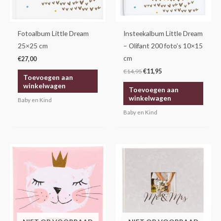
Fotoalbum Little Dream
Insteekalbum Little Dream
25×25 cm
– Olifant 200 foto’s 10×15
cm
€
27,00
€
14,95
€
11,95
Toevoegen aan
winkelwagen
Toevoegen aan
winkelwagen
Baby en Kind
Baby en Kind