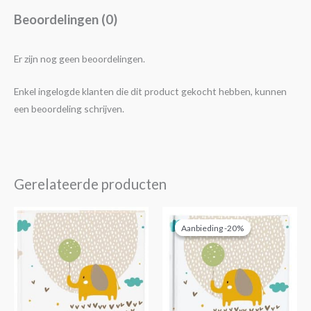
Beoordelingen (0)
Er zijn nog geen beoordelingen.
Enkel ingelogde klanten die dit product gekocht hebben, kunnen
een beoordeling schrijven.
Gerelateerde producten
Oorspronkelijke
Huidige
prijs
prijs
Aanbieding -20%
Aanbieding -20%
was:
is:
€14,95.
€11,95.