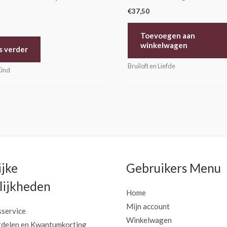
€
37,50
Toevoegen aan
winkelwagen
s verder
Bruiloft en Liefde
Kind
ijke
Gebruikers Menu
ijkheden
Home
Mijn account
sservice
Winkelwagen
delen en Kwantumkorting