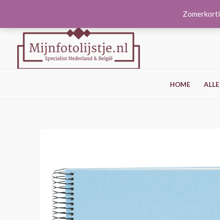
Ga
Zomerkorti
naar
de
inhoud
HOME
ALLE