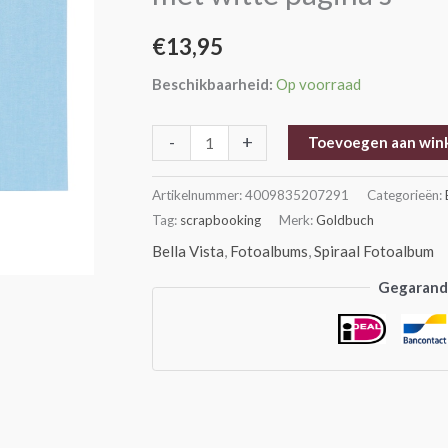
Lichtblauw
€
13,95
met
witte
Beschikbaarheid:
Op voorraad
pagina’s
aantal
-
+
Toevoegen aan win
Artikelnummer:
4009835207291
Categorieën:
Tag:
scrapbooking
Merk:
Goldbuch
Bella Vista
,
Fotoalbums
,
Spiraal Fotoalbum
Gegarande