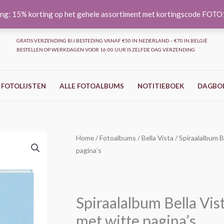
ng: 15% korting op het gehele assortiment met kortingscode FOT
GRATIS VERZENDING BIJ BESTEDING VANAF €50 IN NEDERLAND – €70 IN BELGIË
BESTELLEN OP WERKDAGEN VOOR 16:00 UUR IS ZELFDE DAG VERZENDING
 FOTOLIJSTEN
ALLE FOTOALBUMS
NOTITIEBOEK
DAGBO
Spiraalalbum
Home
/
Fotoalbums
/
Bella Vista
/ Spiraalalbum B
pagina’s
Bella
Vista
-
24x17
Spiraalalbum Bella Vis
cm
met witte pagina’s
-