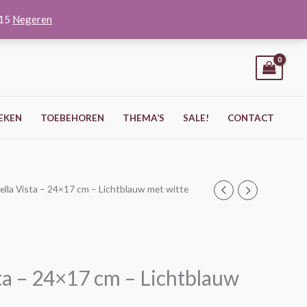
O15
Negeren
EKEN
TOEBEHOREN
THEMA’S
SALE!
CONTACT
ella Vista – 24×17 cm – Lichtblauw met witte
ta – 24×17 cm – Lichtblauw