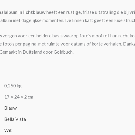
raalalbum in lichtblauw
heeft een rustige, frisse uitstraling die bij v
 album met dagelijkse momenten. De linnen kaft geeft een luxe struct
s
zorgen voor een heldere basis waarop foto’s mooi tot hun recht kome
foto’s per pagina, met ruimte voor datums of korte verhalen. Dankzij 
 Gemaakt in Duitsland door Goldbuch.
0,250 kg
17 × 24 × 2 cm
Blauw
Bella Vista
Wit