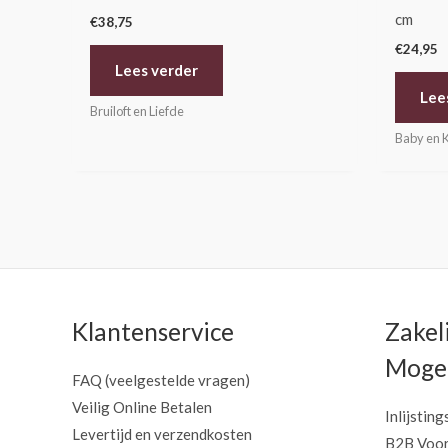
cm
€
38,75
€
24,95
Lees verder
Lee
Bruiloft en Liefde
Baby en 
Klantenservice
Zakel
Mogel
FAQ (veelgestelde vragen)
Veilig Online Betalen
Inlijsting
Levertijd en verzendkosten
B2B Voor