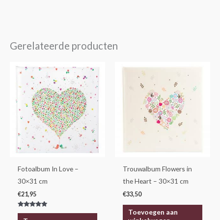
Gerelateerde producten
Fotoalbum In Love –
Trouwalbum Flowers in
30×31 cm
the Heart – 30×31 cm
€
21,95
€
33,50
Toevoegen aan
Gewaardeerd
5.00