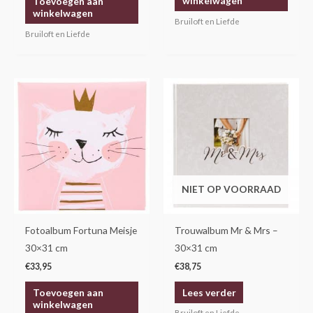
winkelwagen
Toevoegen aan
uit 5
winkelwagen
Bruiloft en Liefde
Bruiloft en Liefde
NIET OP VOORRAAD
Fotoalbum Fortuna Meisje
Trouwalbum Mr & Mrs –
30×31 cm
30×31 cm
€
33,95
€
38,75
Toevoegen aan
Lees verder
winkelwagen
Bruiloft en Liefde