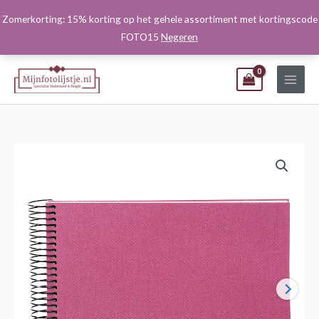
Ga
Zomerkorting: 15% korting op het gehele assortiment met kortingscode
naar
FOTO15
Negeren
de
inhoud