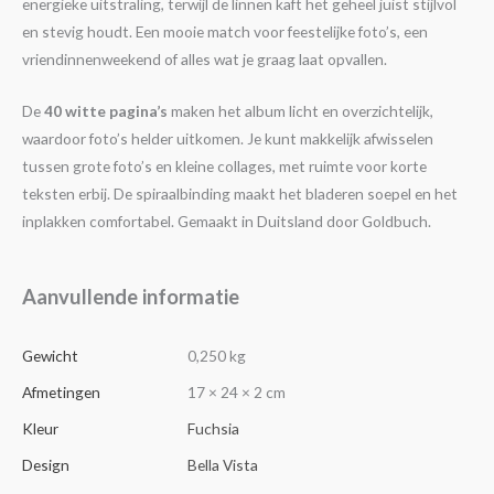
energieke uitstraling, terwijl de linnen kaft het geheel juist stijlvol
en stevig houdt. Een mooie match voor feestelijke foto’s, een
vriendinnenweekend of alles wat je graag laat opvallen.
De
40 witte pagina’s
maken het album licht en overzichtelijk,
waardoor foto’s helder uitkomen. Je kunt makkelijk afwisselen
tussen grote foto’s en kleine collages, met ruimte voor korte
teksten erbij. De spiraalbinding maakt het bladeren soepel en het
inplakken comfortabel. Gemaakt in Duitsland door Goldbuch.
Aanvullende informatie
Gewicht
0,250 kg
Afmetingen
17 × 24 × 2 cm
Kleur
Fuchsia
Design
Bella Vista