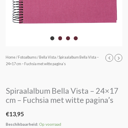
Spiraalalbum
Home
/
Fotoalbums
/
Bella Vista
/ Spiraalalbum Bella Vista –
24×17 cm – Fuchsia met witte pagina’s
Bella
Vista
-
24x17
Spiraalalbum Bella Vista – 24×17
cm
cm – Fuchsia met witte pagina’s
-
Fuchsia
€
13,95
met
witte
Beschikbaarheid:
Op voorraad