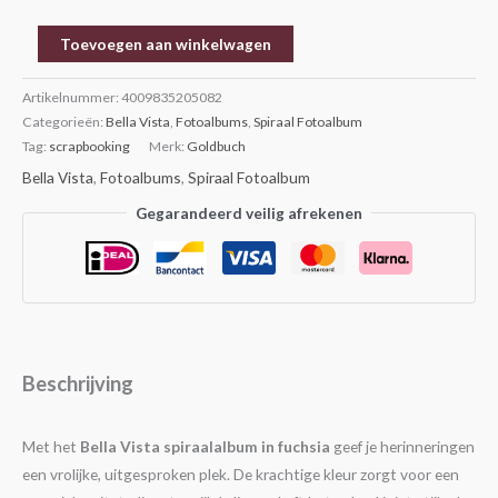
pagina’s
aantal
Toevoegen aan winkelwagen
Artikelnummer:
4009835205082
Categorieën:
Bella Vista
,
Fotoalbums
,
Spiraal Fotoalbum
Tag:
scrapbooking
Merk:
Goldbuch
Bella Vista
,
Fotoalbums
,
Spiraal Fotoalbum
Gegarandeerd veilig afrekenen
Beschrijving
Met het
Bella Vista spiraalalbum in fuchsia
geef je herinneringen
een vrolijke, uitgesproken plek. De krachtige kleur zorgt voor een