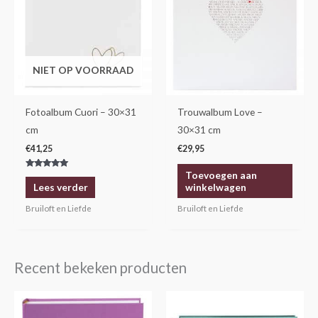
NIET OP VOORRAAD
Fotoalbum Cuori – 30×31
Trouwalbum Love –
cm
30×31 cm
€
41,25
€
29,95
Toevoegen aan
Gewaardeerd
5.00
winkelwagen
Lees verder
uit 5
Bruiloft en Liefde
Bruiloft en Liefde
Recent bekeken producten