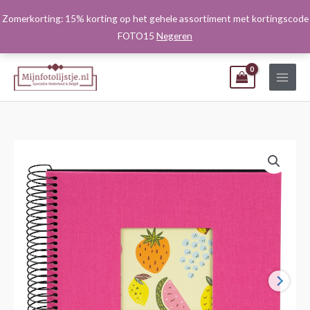
Ga
Zomerkorting: 15% korting op het gehele assortiment met kortingscode
naar
FOTO15
Negeren
de
inhoud