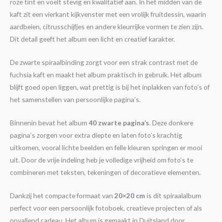
roze tint en voelt stevig en kwalitatief aan. In het midden van de
kaft zit een vierkant kijkvenster met een vrolijk fruitdessin, waarin
aardbeien, citrusschijfjes en andere kleurrijke vormen te zien zijn.
Dit detail geeft het album een licht en creatief karakter.
De zwarte spiraalbinding zorgt voor een strak contrast met de
fuchsia kaft en maakt het album praktisch in gebruik. Het album
blijft goed open liggen, wat prettig is bij het inplakken van foto’s of
het samenstellen van persoonlijke pagina’s.
Binnenin bevat het album
40 zwarte pagina’s
. Deze donkere
pagina’s zorgen voor extra diepte en laten foto’s krachtig
uitkomen, vooral lichte beelden en felle kleuren springen er mooi
uit. Door de vrije indeling heb je volledige vrijheid om foto’s te
combineren met teksten, tekeningen of decoratieve elementen.
Dankzij het compacte formaat van
20×20 cm
is dit spiraalalbum
perfect voor een persoonlijk fotoboek, creatieve projecten of als
opvallend cadeau. Het album is gemaakt in Duitsland door