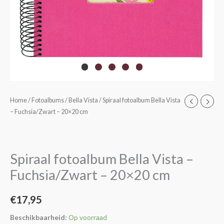
Spiraal
Home
/
Fotoalbums
/
Bella Vista
/ Spiraal fotoalbum Bella Vista
– Fuchsia/Zwart – 20×20 cm
fotoalbum
Bella
Vista
–
Spiraal fotoalbum Bella Vista –
Fuchsia/Zwart
Fuchsia/Zwart – 20×20 cm
–
20x20
€
17,95
cm
aantal
Beschikbaarheid:
Op voorraad