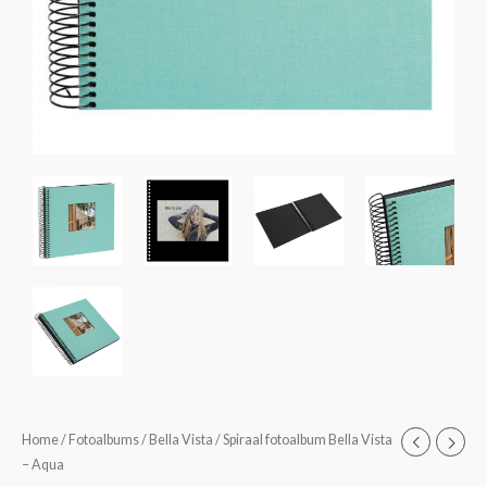
Spiraal
Home
/
Fotoalbums
/
Bella Vista
/ Spiraal fotoalbum Bella Vista
Prijsklasse:
– Aqua
fotoalbum