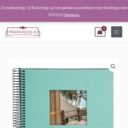
Ga
Zomerkorting: 15% korting op het gehele assortiment met kortingscode
naar
FOTO15
Negeren
de
inhoud