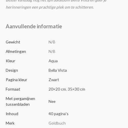
herinneringen een prachtige plek om te schitteren.
Aanvullende informatie
Gewicht
N/B
Afmetingen
N/B
Kleur
Aqua
Design
Bella Vista
Pagina kleur
Zwart
Formaat
20×20 cm
,
35×30 cm
Met pergamijnen
Nee
tussenbladen
Inhoud
40 pagina's
Merk
Goldbuch