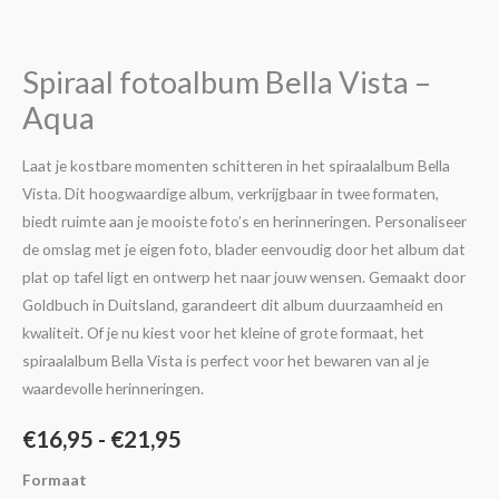
€16,95
Bella
Vista
tot
-
Spiraal fotoalbum Bella Vista –
€21,95
Aqua
Aqua
aantal
Laat je kostbare momenten schitteren in het spiraalalbum Bella
Vista. Dit hoogwaardige album, verkrijgbaar in twee formaten,
biedt ruimte aan je mooiste foto’s en herinneringen. Personaliseer
de omslag met je eigen foto, blader eenvoudig door het album dat
plat op tafel ligt en ontwerp het naar jouw wensen. Gemaakt door
Goldbuch in Duitsland, garandeert dit album duurzaamheid en
kwaliteit. Of je nu kiest voor het kleine of grote formaat, het
spiraalalbum Bella Vista is perfect voor het bewaren van al je
waardevolle herinneringen.
€
16,95
-
€
21,95
Formaat