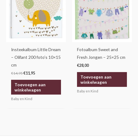
Insteekalbum Little Dream
Fotoalbum Sweet and
– Olifant 200 foto’s 10×15
Fresh Jongen – 25×25 cm
cm
€
28,00
€
14,95
€
11,95
Toevoegen aan
winkelwagen
Toevoegen aan
winkelwagen
Baby en Kind
Baby en Kind