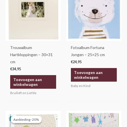
Trouwalbum
Fotoalbum Fortuna
Hartkloppingen – 30×31
Jongen – 25×25 cm
cm
€
24,95
€
34,95
Toevoegen aan
winkelwagen
Toevoegen aan
winkelwagen
Baby en Kind
Bruiloft en Liefde
Oorspronkelijke
Huidige
prijs
prijs
Aanbieding -20%
Aanbieding -20%
was:
is:
€14,95.
€11,95.