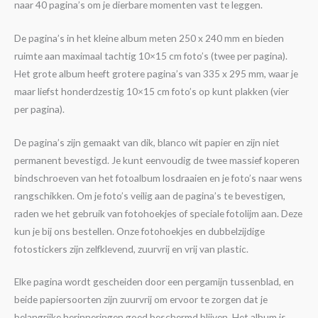
naar 40 pagina’s om je dierbare momenten vast te leggen.
De pagina’s in het kleine album meten 250 x 240 mm en bieden
ruimte aan maximaal tachtig 10×15 cm foto’s (twee per pagina).
Het grote album heeft grotere pagina’s van 335 x 295 mm, waar je
maar liefst honderdzestig 10×15 cm foto’s op kunt plakken (vier
per pagina).
De pagina’s zijn gemaakt van dik, blanco wit papier en zijn niet
permanent bevestigd. Je kunt eenvoudig de twee massief koperen
bindschroeven van het fotoalbum losdraaien en je foto’s naar wens
rangschikken. Om je foto’s veilig aan de pagina’s te bevestigen,
raden we het gebruik van fotohoekjes of speciale fotolijm aan. Deze
kun je bij ons bestellen. Onze fotohoekjes en dubbelzijdige
fotostickers zijn zelfklevend, zuurvrij en vrij van plastic.
Elke pagina wordt gescheiden door een pergamijn tussenblad, en
beide papiersoorten zijn zuurvrij om ervoor te zorgen dat je
belangrijke herinneringen goed beschermd blijven. Het album is