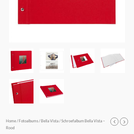
Schroefalbum
Home
/
Fotoalbums
/
Bella Vista
/ Schroefalbum Bella Vista –
Prijsklasse:
Rood
Bella