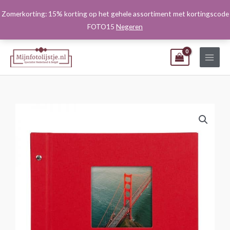
Ga
Zomerkorting: 15% korting op het gehele assortiment met kortingscode
naar
FOTO15
Negeren
de
inhoud