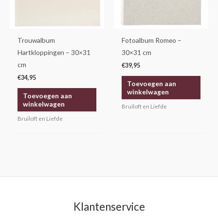
Trouwalbum
Fotoalbum Romeo –
Hartkloppingen – 30×31
30×31 cm
cm
€
39,95
€
34,95
Toevoegen aan
winkelwagen
Toevoegen aan
winkelwagen
Bruiloft en Liefde
Bruiloft en Liefde
Klantenservice