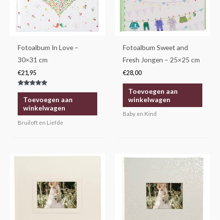
Fotoalbum In Love –
Fotoalbum Sweet and
30×31 cm
Fresh Jongen – 25×25 cm
€
21,95
€
28,00
Toevoegen aan
Gewaardeerd
5.00
winkelwagen
Toevoegen aan
uit 5
winkelwagen
Baby en Kind
Bruiloft en Liefde