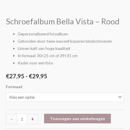
€27,95
Vista
-
tot
Rood
Schroefalbum Bella Vista – Rood
€29,95
aantal
Gepersonaliseerd fotoalbum
Gebonden door twee massief koperen bindschroeven
Linnen kaft van hoge kwaliteit
In formaat 30×25 cm of 39×31 cm
Kader voor een foto
€
27,95
-
€
29,95
Formaat
-
+
Toevoegen aan winkelwagen