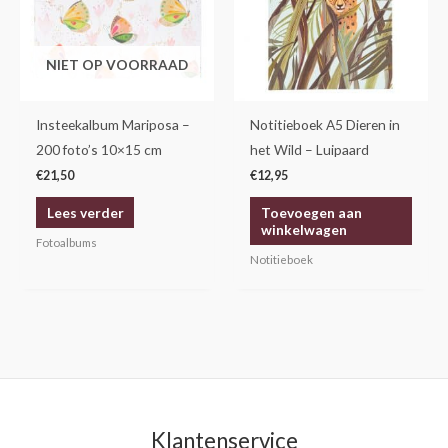
NIET OP VOORRAAD
Insteekalbum Mariposa –
Notitieboek A5 Dieren in
200 foto’s 10×15 cm
het Wild – Luipaard
€
21,50
€
12,95
Lees verder
Toevoegen aan
winkelwagen
Fotoalbums
Notitieboek
Klantenservice