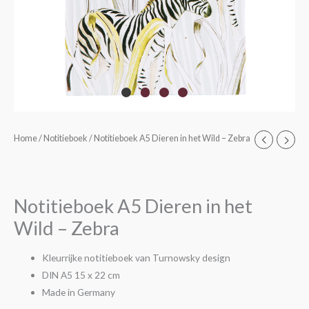
Notitieboek
Home
/
Notitieboek
/ Notitieboek A5 Dieren in het Wild – Zebra
A5
Dieren
in
Notitieboek A5 Dieren in het
het
Wild – Zebra
Wild
-
Kleurrijke notitieboek van Turnowsky design
Zebra
DIN A5 15 x 22 cm
aantal
Made in Germany