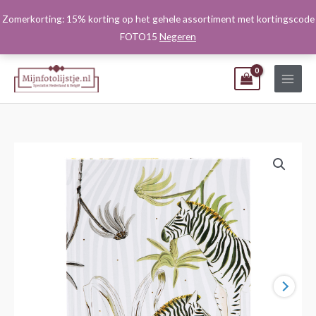
Ga
Zomerkorting: 15% korting op het gehele assortiment met kortingscode
naar
FOTO15
Negeren
de
inhoud