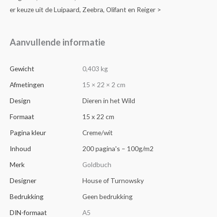
er keuze uit de Luipaard, Zeebra, Olifant en Reiger >
Aanvullende informatie
Gewicht
0,403 kg
Afmetingen
15 × 22 × 2 cm
Design
Dieren in het Wild
Formaat
15 x 22 cm
Pagina kleur
Creme/wit
Inhoud
200 pagina's – 100g/m2
Merk
Goldbuch
Designer
House of Turnowsky
Bedrukking
Geen bedrukking
DIN-formaat
A5