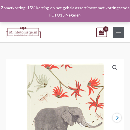
Ga
Zomerkorting: 15% korting op het gehele assortiment met kortingscode
naar
FOTO15
Negeren
de
inhoud