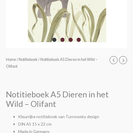
Notitieboek
Home
/
Notitieboek
/ Notitieboek A5 Dieren in het Wild –
Olifant
A5
Dieren
in
het
Notitieboek A5 Dieren in het
Wild
Wild – Olifant
-
Olifant
Kleurrijke notitieboek van Turnowsky design
aantal
DIN A5 15 x 22 cm
Made in Germany