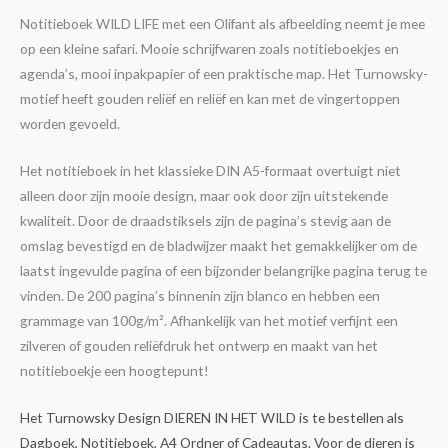
Notitieboek WILD LIFE met een Olifant als afbeelding neemt je mee
op een kleine safari. Mooie schrijfwaren zoals notitieboekjes en
agenda’s, mooi inpakpapier of een praktische map. Het Turnowsky-
motief heeft gouden reliëf en reliëf en kan met de vingertoppen
worden gevoeld.
Het notitieboek in het klassieke DIN A5-formaat overtuigt niet
alleen door zijn mooie design, maar ook door zijn uitstekende
kwaliteit. Door de draadstiksels zijn de pagina’s stevig aan de
omslag bevestigd en de bladwijzer maakt het gemakkelijker om de
laatst ingevulde pagina of een bijzonder belangrijke pagina terug te
vinden. De 200 pagina’s binnenin zijn blanco en hebben een
grammage van 100g/m². Afhankelijk van het motief verfijnt een
zilveren of gouden reliëfdruk het ontwerp en maakt van het
notitieboekje een hoogtepunt!
Het Turnowsky Design DIEREN IN HET WILD is te bestellen als
Dagboek, Notitieboek, A4 Ordner of Cadeautas. Voor de dieren is