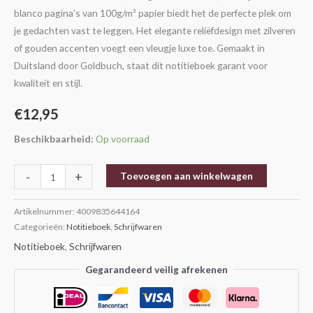
blanco pagina’s van 100g/m² papier biedt het de perfecte plek om
je gedachten vast te leggen. Het elegante reliëfdesign met zilveren
of gouden accenten voegt een vleugje luxe toe. Gemaakt in
Duitsland door Goldbuch, staat dit notitieboek garant voor
kwaliteit en stijl.
€
12,95
Beschikbaarheid:
Op voorraad
-
+
Toevoegen aan winkelwagen
Artikelnummer:
4009835644164
Categorieën:
Notitieboek
,
Schrijfwaren
Notitieboek
,
Schrijfwaren
Gegarandeerd veilig afrekenen