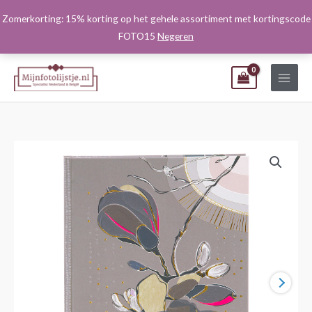
Ga
Zomerkorting: 15% korting op het gehele assortiment met kortingscode
naar
FOTO15
Negeren
de
inhoud