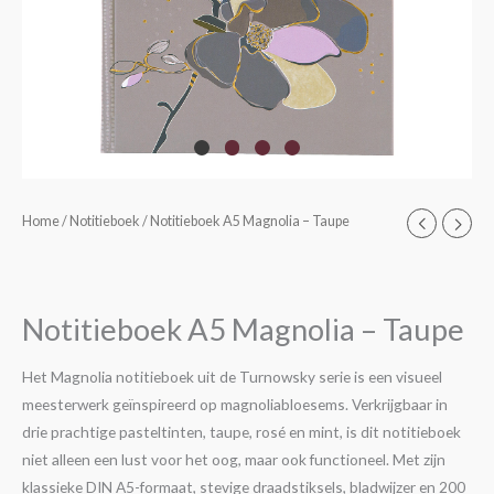
Notitieboek
Home
/
Notitieboek
/ Notitieboek A5 Magnolia – Taupe
A5
Magnolia
-
Notitieboek A5 Magnolia – Taupe
Taupe
aantal
Het Magnolia notitieboek uit de Turnowsky serie is een visueel
meesterwerk geïnspireerd op magnoliabloesems. Verkrijgbaar in
drie prachtige pasteltinten, taupe, rosé en mint, is dit notitieboek
niet alleen een lust voor het oog, maar ook functioneel. Met zijn
klassieke DIN A5-formaat, stevige draadstiksels, bladwijzer en 200