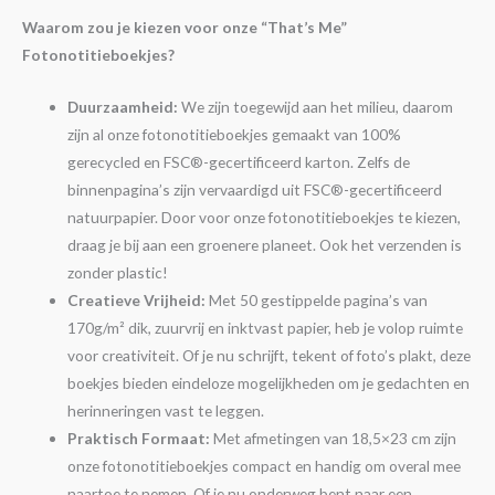
Waarom zou je kiezen voor onze “That’s Me”
Fotonotitieboekjes?
Duurzaamheid:
We zijn toegewijd aan het milieu, daarom
zijn al onze fotonotitieboekjes gemaakt van 100%
gerecycled en FSC®-gecertificeerd karton. Zelfs de
binnenpagina’s zijn vervaardigd uit FSC®-gecertificeerd
natuurpapier. Door voor onze fotonotitieboekjes te kiezen,
draag je bij aan een groenere planeet. Ook het verzenden is
zonder plastic!
Creatieve Vrijheid:
Met 50 gestippelde pagina’s van
170g/m² dik, zuurvrij en inktvast papier, heb je volop ruimte
voor creativiteit. Of je nu schrijft, tekent of foto’s plakt, deze
boekjes bieden eindeloze mogelijkheden om je gedachten en
herinneringen vast te leggen.
Praktisch Formaat:
Met afmetingen van 18,5×23 cm zijn
onze fotonotitieboekjes compact en handig om overal mee
naartoe te nemen. Of je nu onderweg bent naar een