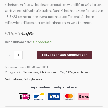
schetsen en foto’s. Het elegante goud- en wit reliëf op grijs karton
geeft ze een stijlvolle uitstraling. Dankzij het handzame formaat van
18,5×23 cm neem je ze overal mee naartoe. Een praktische en
milieuvriendelijke manier om je herinneringen vast te leggen.
€
19,95
€
5,95
Beschikbaarheid:
Op voorraad
-
+
Toevoegen aan winkelwagen
Artikelnummer:
4009835630051
Categorieën:
Notitieboek
,
Schrijfwaren
Tag:
FSC-gecertificeerd
Notitieboek
,
Schrijfwaren
Gegarandeerd veilig afrekenen