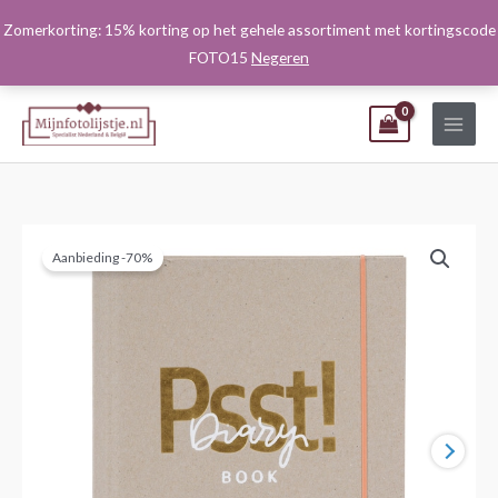
Ga
Zomerkorting: 15% korting op het gehele assortiment met kortingscode
naar
FOTO15
Negeren
de
inhoud
Aanbieding -70%