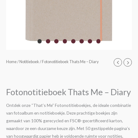
Fotonotitieboek
Home
/
Notitieboek
/ Fotonotitieboek Thats Me – Diary
Oorspronkelijke
Huidige
Thats
prijs
prijs
Me
-
was:
is:
Fotonotitieboek Thats Me – Diary
Diary
€19,95.
€5,95.
aantal
Ontdek onze “That’s Me” Fotonotitieboekjes, de ideale combinatie
van fotoalbum en notitieboekje. Deze prachtige boekjes zijn
gemaakt van 100% gerecycled en FSC®-gecertificeerd karton,
waardoor ze een duurzame keuze zijn. Met 50 gestippelde pagina’s
van hoogwaardig papier heb je voldoende ruimte voor notities,