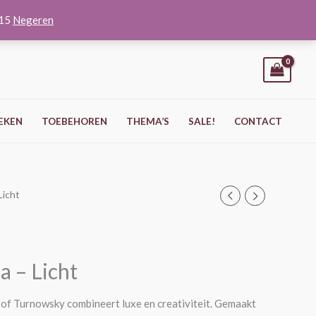
O15
Negeren
EKEN
TOEBEHOREN
THEMA’S
SALE!
CONTACT
Licht
a – Licht
of Turnowsky combineert luxe en creativiteit. Gemaakt