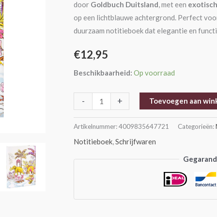
door
Goldbuch Duitsland
, met een
exotisch
op een lichtblauwe achtergrond. Perfect voor 
duurzaam notitieboek dat elegantie en funct
€
12,95
Beschikbaarheid:
Op voorraad
-
+
Toevoegen aan win
Artikelnummer:
4009835647721
Categorieën:
Notitieboek
,
Schrijfwaren
Gegarande