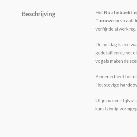
Het
Notitieboek Ins
Beschrijving
Turnowsky
straalt 
verfijnde afwerking.
De omslag is een wa
gedetailleerd, met 
vogels maken de scèn
Binnenin biedt het n
Het stevige
hardcov
Of je nu een stijlvo
kunstzinnig vormgege