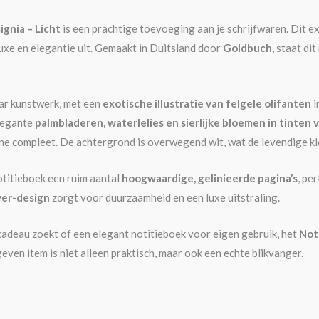
ignia – Licht
is een prachtige toevoeging aan je schrijfwaren. Dit ex
luxe en elegantie uit. Gemaakt in Duitsland door
Goldbuch
, staat d
ar kunstwerk, met een
exotische illustratie van felgele olifanten
i
elegante
palmbladeren, waterlelies en sierlijke bloemen in tinten 
e compleet. De achtergrond is overwegend wit, wat de levendige kle
otitieboek een ruim aantal
hoogwaardige, gelinieerde pagina’s
, pe
er-design
zorgt voor duurzaamheid en een luxe uitstraling.
l cadeau zoekt of een elegant notitieboek voor eigen gebruik, het
Noti
ven item is niet alleen praktisch, maar ook een echte blikvanger.