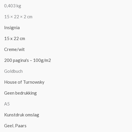
0,403 kg
15 × 22 × 2 cm
Insignia
15 x 22 cm
Creme/wit
200 pagina's – 100g/m2
Goldbuch
House of Turnowsky
Geen bedrukking
A5
Kunstdruk omslag
Geel
,
Paars