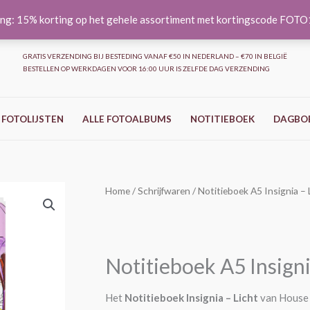
ng: 15% korting op het gehele assortiment met kortingscode FOT
GRATIS VERZENDING BIJ BESTEDING VANAF €50 IN NEDERLAND – €70 IN BELGIË
BESTELLEN OP WERKDAGEN VOOR 16:00 UUR IS ZELFDE DAG VERZENDING
 FOTOLIJSTEN
ALLE FOTOALBUMS
NOTITIEBOEK
DAGBO
Notitieboek
Home
/
Schrijfwaren
/ Notitieboek A5 Insignia – 
A5
Insignia
-
Notitieboek A5 Insigni
Licht
aantal
Het
Notitieboek Insignia – Licht
van House 