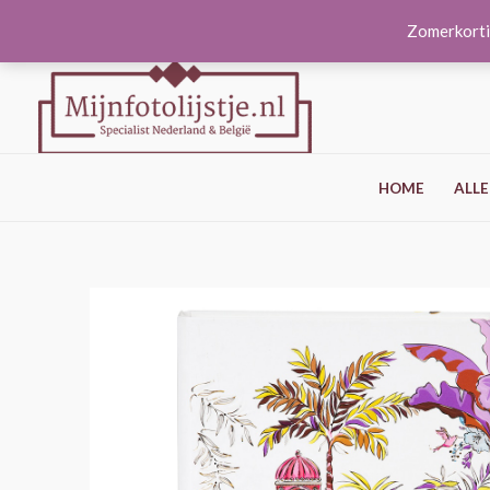
Ga
Zomerkorti
naar
de
inhoud
HOME
ALLE