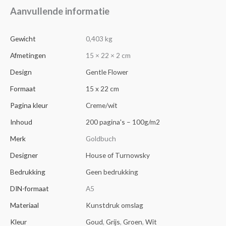
Aanvullende informatie
Gewicht
0,403 kg
Afmetingen
15 × 22 × 2 cm
Design
Gentle Flower
Formaat
15 x 22 cm
Pagina kleur
Creme/wit
Inhoud
200 pagina's – 100g/m2
Merk
Goldbuch
Designer
House of Turnowsky
Bedrukking
Geen bedrukking
DIN-formaat
A5
Materiaal
Kunstdruk omslag
Kleur
Goud
,
Grijs
,
Groen
,
Wit