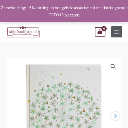
Ga
Zomerkorting: 15% korting op het gehele assortiment met kortingscode
naar
FOTO15
Negeren
de
inhoud