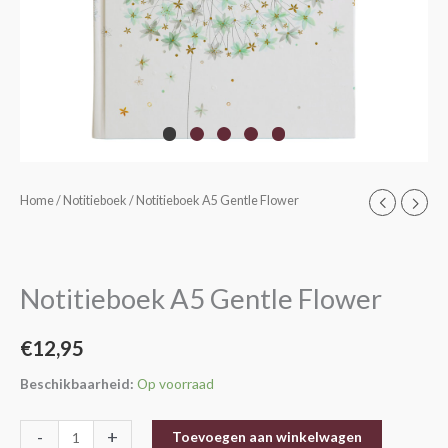
Notitieboek
Home
/
Notitieboek
/ Notitieboek A5 Gentle Flower
A5
Gentle
Flower
Notitieboek A5 Gentle Flower
aantal
€
12,95
Beschikbaarheid:
Op voorraad
-
+
Toevoegen aan winkelwagen