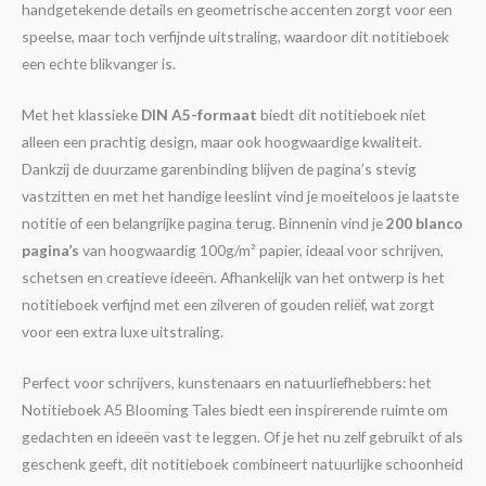
handgetekende details en geometrische accenten zorgt voor een
speelse, maar toch verfijnde uitstraling, waardoor dit notitieboek
een echte blikvanger is.
Met het klassieke
DIN A5-formaat
biedt dit notitieboek niet
alleen een prachtig design, maar ook hoogwaardige kwaliteit.
Dankzij de duurzame garenbinding blijven de pagina’s stevig
vastzitten en met het handige leeslint vind je moeiteloos je laatste
notitie of een belangrijke pagina terug. Binnenin vind je
200 blanco
pagina’s
van hoogwaardig 100g/m² papier, ideaal voor schrijven,
schetsen en creatieve ideeën. Afhankelijk van het ontwerp is het
notitieboek verfijnd met een zilveren of gouden reliëf, wat zorgt
voor een extra luxe uitstraling.
Perfect voor schrijvers, kunstenaars en natuurliefhebbers: het
Notitieboek A5 Blooming Tales biedt een inspirerende ruimte om
gedachten en ideeën vast te leggen. Of je het nu zelf gebruikt of als
geschenk geeft, dit notitieboek combineert natuurlijke schoonheid