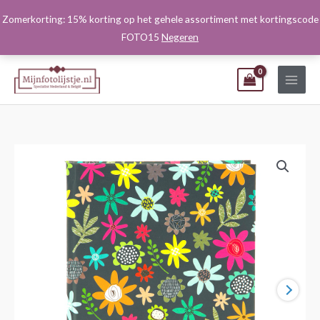
Ga
Zomerkorting: 15% korting op het gehele assortiment met kortingscode
naar
FOTO15
Negeren
de
inhoud