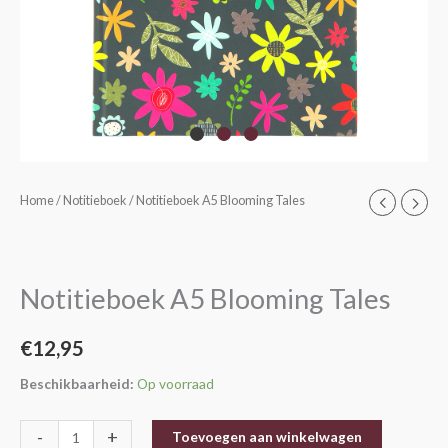
Notitieboek
Home
/
Notitieboek
/ Notitieboek A5 Blooming Tales
A5
Blooming
Tales
Notitieboek A5 Blooming Tales
aantal
€
12,95
Beschikbaarheid:
Op voorraad
-
+
Toevoegen aan winkelwagen