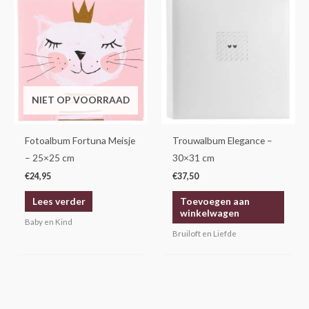
NIET OP VOORRAAD
Fotoalbum Fortuna Meisje
Trouwalbum Elegance –
– 25×25 cm
30×31 cm
€
24,95
€
37,50
Lees verder
Toevoegen aan
winkelwagen
Baby en Kind
Bruiloft en Liefde