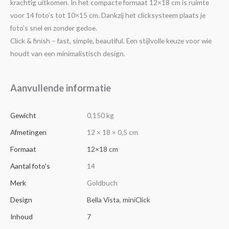
krachtig uitkomen. In het compacte formaat 12×18 cm is ruimte
voor 14 foto’s tot 10×15 cm. Dankzij het clicksysteem plaats je
foto’s snel en zonder gedoe.
Click & finish – fast, simple, beautiful. Een stijlvolle keuze voor wie
houdt van een minimalistisch design.
Aanvullende informatie
Gewicht
0,150 kg
Afmetingen
12 × 18 × 0,5 cm
Formaat
12×18 cm
Aantal foto's
14
Merk
Goldbuch
Design
Bella Vista
,
miniClick
Inhoud
7