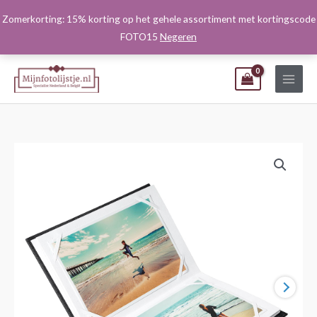
Ga
Zomerkorting: 15% korting op het gehele assortiment met kortingscode
naar
FOTO15
Negeren
de
inhoud