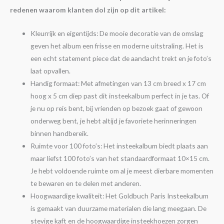
redenen waarom klanten dol zijn op dit artikel:
Kleurrijk en eigentijds: De mooie decoratie van de omslag
geven het album een frisse en moderne uitstraling. Het is
een echt statement piece dat de aandacht trekt en je foto’s
laat opvallen.
Handig formaat: Met afmetingen van 13 cm breed x 17 cm
hoog x 5 cm diep past dit insteekalbum perfect in je tas. Of
je nu op reis bent, bij vrienden op bezoek gaat of gewoon
onderweg bent, je hebt altijd je favoriete herinneringen
binnen handbereik.
Ruimte voor 100 foto’s: Het insteekalbum biedt plaats aan
maar liefst 100 foto’s van het standaardformaat 10×15 cm.
Je hebt voldoende ruimte om al je meest dierbare momenten
te bewaren en te delen met anderen.
Hoogwaardige kwaliteit: Het Goldbuch Paris Insteekalbum
is gemaakt van duurzame materialen die lang meegaan. De
stevige kaft en de hoogwaardige insteekhoezen zorgen