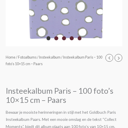
Insteekalbum
Home
/
Fotoalbums
/
Insteekalbum
/ Insteekalbum Paris – 100
foto’s 10×15 cm – Paars
Paris
-
100
foto's
Insteekalbum Paris – 100 foto’s
10x15
10×15 cm – Paars
cm
-
Bewaar je mooiste herinneringen in stijl met het Goldbuch Paris
Paars
Insteekalbum Paars. Met een mooie omslag en de tekst “Collect
aantal
Moments”, biedt dit album plaats aan 100 foto’s van 10×15 cm.