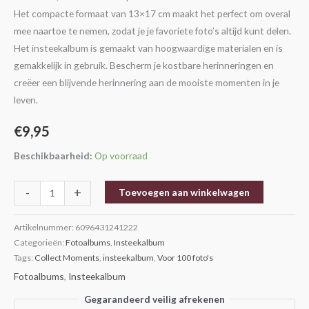
Het compacte formaat van 13×17 cm maakt het perfect om overal
mee naartoe te nemen, zodat je je favoriete foto’s altijd kunt delen.
Het insteekalbum is gemaakt van hoogwaardige materialen en is
gemakkelijk in gebruik. Bescherm je kostbare herinneringen en
creëer een blijvende herinnering aan de mooiste momenten in je
leven.
€
9,95
Beschikbaarheid:
Op voorraad
-
+
Toevoegen aan winkelwagen
Artikelnummer:
6096431241222
Categorieën:
Fotoalbums
,
Insteekalbum
Tags:
Collect Moments
,
insteekalbum
,
Voor 100 foto's
Fotoalbums
,
Insteekalbum
Gegarandeerd veilig afrekenen