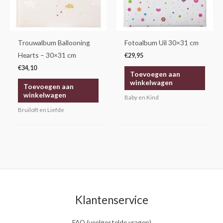
Trouwalbum Ballooning
Fotoalbum Uil 30×31 cm
Hearts – 30×31 cm
€
29,95
€
34,10
Toevoegen aan
winkelwagen
Toevoegen aan
winkelwagen
Baby en Kind
Bruiloft en Liefde
Klantenservice
FAQ (veelgestelde vragen)