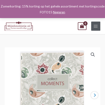
Ga
Zomerkorting: 15% korting op het gehele assortiment met kortingscode
naar
FOTO15
Negeren
de
inhoud