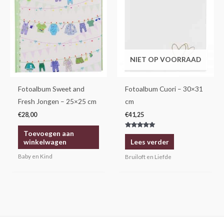
NIET OP VOORRAAD
Fotoalbum Sweet and
Fotoalbum Cuori – 30×31
Fresh Jongen – 25×25 cm
cm
€
28,00
€
41,25
Toevoegen aan
Gewaardeerd
5.00
winkelwagen
Lees verder
uit 5
Baby en Kind
Bruiloft en Liefde