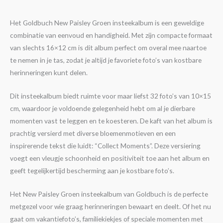
Het Goldbuch New Paisley Groen insteekalbum is een geweldige
combinatie van eenvoud en handigheid. Met zijn compacte formaat
van slechts 16×12 cm is dit album perfect om overal mee naartoe
te nemen in je tas, zodat je altijd je favoriete foto’s van kostbare
herinneringen kunt delen.
Dit insteekalbum biedt ruimte voor maar liefst 32 foto’s van 10×15
cm, waardoor je voldoende gelegenheid hebt om al je dierbare
momenten vast te leggen en te koesteren. De kaft van het album is
prachtig versierd met diverse bloemenmotieven en een
inspirerende tekst die luidt: “Collect Moments”. Deze versiering
voegt een vleugje schoonheid en positiviteit toe aan het album en
geeft tegelijkertijd bescherming aan je kostbare foto’s.
Het New Paisley Groen insteekalbum van Goldbuch is de perfecte
metgezel voor wie graag herinneringen bewaart en deelt. Of het nu
gaat om vakantiefoto’s, familiekiekjes of speciale momenten met