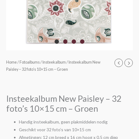
Insteekalbum
Home
/
Fotoalbums
/
Insteekalbum
/ Insteekalbum New
Paisley – 32 foto’s 10×15 cm – Groen
New
Paisley
-
32
Insteekalbum New Paisley – 32
foto's
foto’s 10×15 cm – Groen
10x15
cm
Handig insteekalbum, geen plakmiddelen nodig
-
Geschikt voor 32 foto’s van 10×15 cm
Groen
Afmetingen: 12 cm breed x 16 cm hoog x 0,5 cm diep