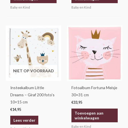
Baby en Kind
Baby en Kind
NIET OP VOORRAAD
Insteekalbum Little
Fotoalbum Fortuna Meisje
Dreams – Giraf 200 foto’s
30×31 cm
10×15 cm
€
33,95
€
14,95
Toevoegen aan
winkelwagen
Lees verder
Baby en Kind