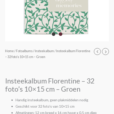
Insteekalbum
Home
/
Fotoalbums
/
Insteekalbum
/ Insteekalbum Florentine
– 32 foto’s 10×15 cm – Groen
Florentine
-
32
foto's
Insteekalbum Florentine – 32
10x15
foto’s 10×15 cm – Groen
cm
-
Handig insteekalbum, geen plakmiddelen nodig
Groen
Geschikt voor 32 foto’s van 10×15 cm
aantal
Afmetingen: 12 cm breed x 16 cm hoog x 0,5 cm diep