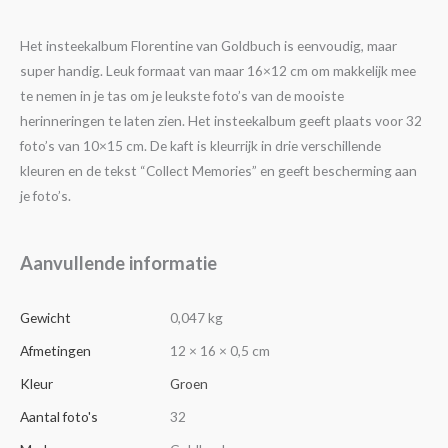
Het insteekalbum Florentine van Goldbuch is eenvoudig, maar
super handig. Leuk formaat van maar 16×12 cm om makkelijk mee
te nemen in je tas om je leukste foto’s van de mooiste
herinneringen te laten zien. Het insteekalbum geeft plaats voor 32
foto’s van 10×15 cm. De kaft is kleurrijk in drie verschillende
kleuren en de tekst “Collect Memories” en geeft bescherming aan
je foto’s.
Aanvullende informatie
Gewicht
0,047 kg
Afmetingen
12 × 16 × 0,5 cm
Kleur
Groen
Aantal foto's
32