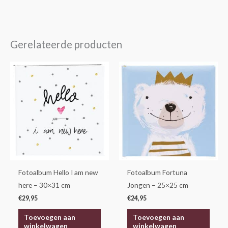
Gerelateerde producten
Fotoalbum Hello I am new
Fotoalbum Fortuna
here – 30×31 cm
Jongen – 25×25 cm
€
29,95
€
24,95
Toevoegen aan
Toevoegen aan
winkelwagen
winkelwagen