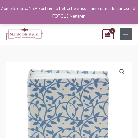
Ga
Zomerkorting: 15% korting op het gehele assortiment met kortingscode
naar
FOTO15
Negeren
de
inhoud