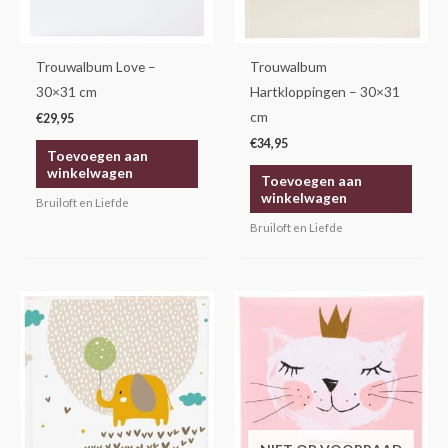
Trouwalbum Love –
Trouwalbum
30×31 cm
Hartkloppingen – 30×31
cm
€
29,95
€
34,95
Toevoegen aan
winkelwagen
Toevoegen aan
winkelwagen
Bruiloft en Liefde
Bruiloft en Liefde