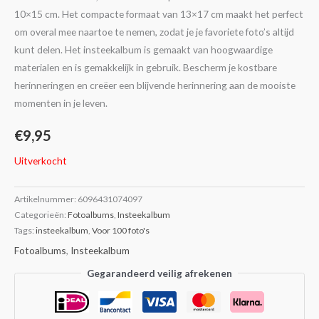
10×15 cm. Het compacte formaat van 13×17 cm maakt het perfect
om overal mee naartoe te nemen, zodat je je favoriete foto’s altijd
kunt delen. Het insteekalbum is gemaakt van hoogwaardige
materialen en is gemakkelijk in gebruik. Bescherm je kostbare
herinneringen en creëer een blijvende herinnering aan de mooiste
momenten in je leven.
€
9,95
Uitverkocht
Artikelnummer:
6096431074097
Categorieën:
Fotoalbums
,
Insteekalbum
Tags:
insteekalbum
,
Voor 100 foto's
Fotoalbums
,
Insteekalbum
Gegarandeerd veilig afrekenen