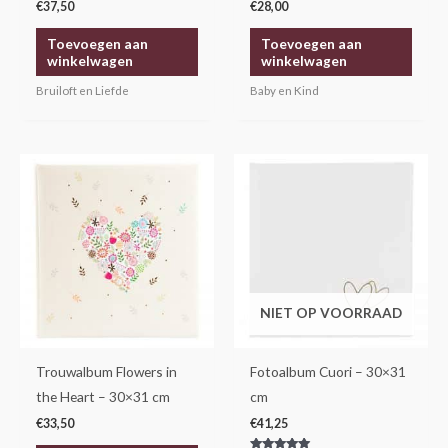
€
37,50
€
28,00
Toevoegen aan
Toevoegen aan
winkelwagen
winkelwagen
Bruiloft en Liefde
Baby en Kind
NIET OP VOORRAAD
Trouwalbum Flowers in
Fotoalbum Cuori – 30×31
the Heart – 30×31 cm
cm
€
33,50
€
41,25