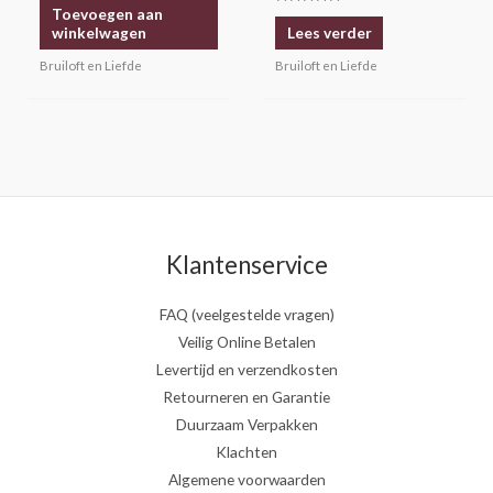
Toevoegen aan
Gewaardeerd
5.00
winkelwagen
Lees verder
uit 5
Bruiloft en Liefde
Bruiloft en Liefde
Klantenservice
FAQ (veelgestelde vragen)
Veilig Online Betalen
Levertijd en verzendkosten
Retourneren en Garantie
Duurzaam Verpakken
Klachten
Algemene voorwaarden