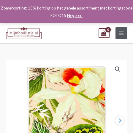
Ga
Zomerkorting: 15% korting op het gehele assortiment met kortingscode
naar
FOTO15
Negeren
de
inhoud