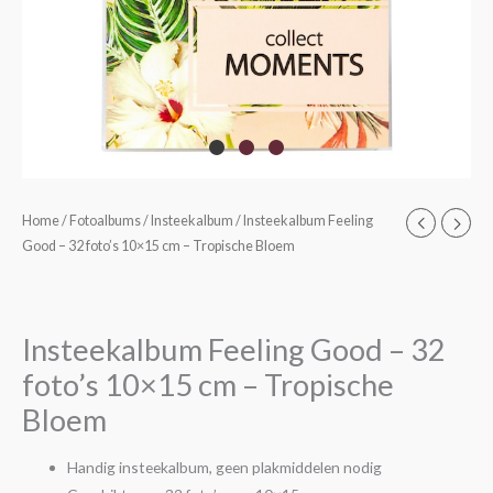
Insteekalbum
Home
/
Fotoalbums
/
Insteekalbum
/ Insteekalbum Feeling
Good – 32 foto’s 10×15 cm – Tropische Bloem
Feeling
Good
-
32
Insteekalbum Feeling Good – 32
foto's
foto’s 10×15 cm – Tropische
10x15
Bloem
cm
-
Handig insteekalbum, geen plakmiddelen nodig
Tropische