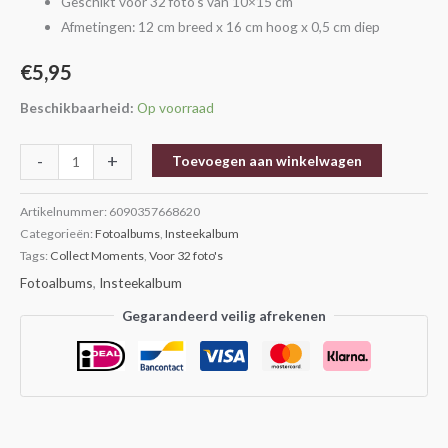
Geschikt voor 32 foto’s van 10×15 cm
Bloem
Afmetingen: 12 cm breed x 16 cm hoog x 0,5 cm diep
aantal
€
5,95
Beschikbaarheid:
Op voorraad
-
+
Toevoegen aan winkelwagen
Artikelnummer:
6090357668620
Categorieën:
Fotoalbums
,
Insteekalbum
Tags:
Collect Moments
,
Voor 32 foto's
Fotoalbums
,
Insteekalbum
Gegarandeerd veilig afrekenen