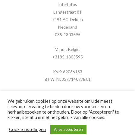
Interfotos
Langestraat 81
7491 AC Delden
Nederland
085-1303595
Vanuit België:
+3185-1303595
KvK: 69066183
BTW: NL857714077B01
We gebruiken cookies op onze website om u de meest
relevante ervaring te bieden door uw voorkeuren en
herhaalbezoeken te onthouden. Door op "Accepteren" te
Copyright © 2026 MijnFotolijstje.nl
klikken, stemt u in met het gebruik van alle cookies.
Powered by
Brouwer Digitaal
Cookie instellingen
Alles accepteren