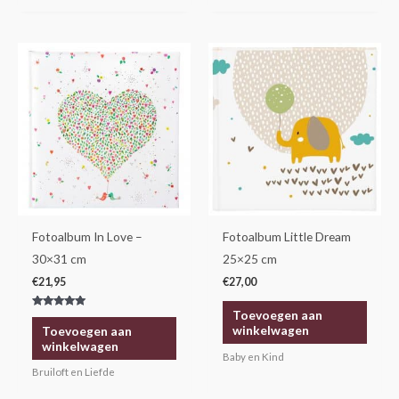
Fotoalbum In Love –
Fotoalbum Little Dream
30×31 cm
25×25 cm
€
21,95
€
27,00
Toevoegen aan
Gewaardeerd
5.00
winkelwagen
Toevoegen aan
uit 5
winkelwagen
Baby en Kind
Bruiloft en Liefde