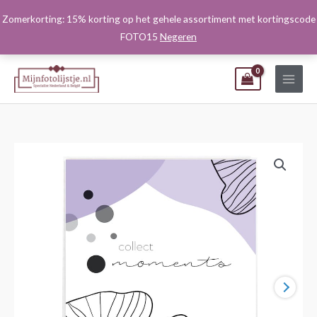
Ga
Zomerkorting: 15% korting op het gehele assortiment met kortingscode
naar
FOTO15
Negeren
de
inhoud