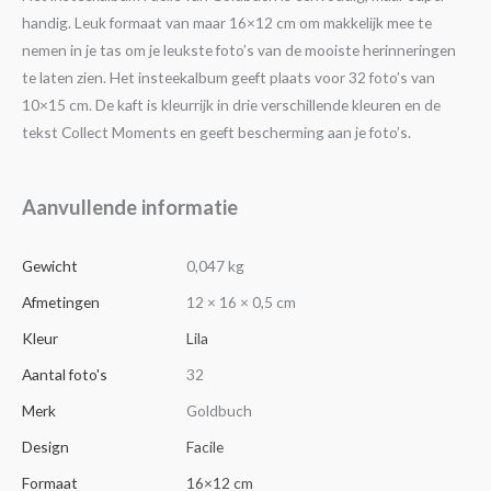
handig. Leuk formaat van maar 16×12 cm om makkelijk mee te
nemen in je tas om je leukste foto’s van de mooiste herinneringen
te laten zien. Het insteekalbum geeft plaats voor 32 foto’s van
10×15 cm. De kaft is kleurrijk in drie verschillende kleuren en de
tekst Collect Moments en geeft bescherming aan je foto’s.
Aanvullende informatie
Gewicht
0,047 kg
Afmetingen
12 × 16 × 0,5 cm
Kleur
Lila
Aantal foto's
32
Merk
Goldbuch
Design
Facile
Formaat
16×12 cm