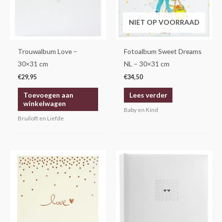
NIET OP VOORRAAD
Trouwalbum Love –
Fotoalbum Sweet Dreams
30×31 cm
NL – 30×31 cm
€
29,95
€
34,50
Toevoegen aan
Lees verder
winkelwagen
Baby en Kind
Bruiloft en Liefde