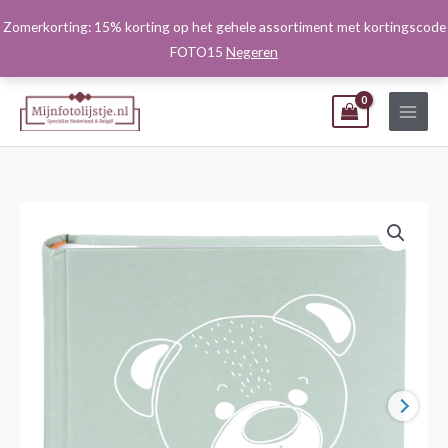
Ga
Zomerkorting: 15% korting op het gehele assortiment met kortingscode
naar
FOTO15
Negeren
de
inhoud