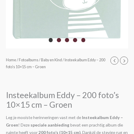
Home
/
Fotoalbums
/
Baby en Kind
/ Insteekalbum Eddy – 200
foto’s 10×15 cm – Groen
Insteekalbum Eddy – 200 foto’s
10×15 cm – Groen
Leg je mooiste herinneringen vast met de
Insteekalbum Eddy –
Groen
! Deze
speciale aanbieding
bevat een prachtig album die
ruimte heeft voor
200 foto’s (10×15 cm)
. Dankzij de stevige rug en