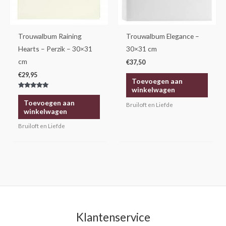
Trouwalbum Raining
Trouwalbum Elegance –
Hearts – Perzik – 30×31
30×31 cm
cm
€
37,50
€
29,95
Toevoegen aan
winkelwagen
Gewaardeerd
5.00
Toevoegen aan
Bruiloft en Liefde
uit 5
winkelwagen
Bruiloft en Liefde
Klantenservice