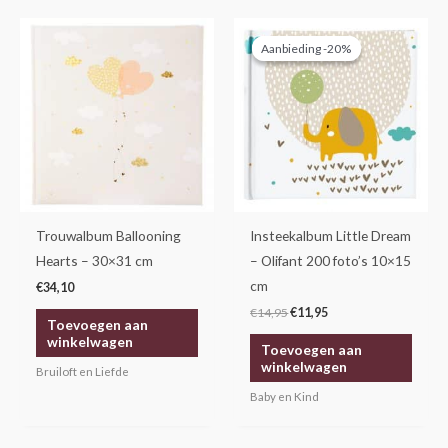
Oorspronkelijke
Huidige
prijs
prijs
Aanbieding -20%
Aanbieding -20%
was:
is:
€14,95.
€11,95.
Trouwalbum Ballooning
Insteekalbum Little Dream
Hearts – 30×31 cm
– Olifant 200 foto’s 10×15
cm
€
34,10
€
14,95
€
11,95
Toevoegen aan
winkelwagen
Toevoegen aan
winkelwagen
Bruiloft en Liefde
Baby en Kind