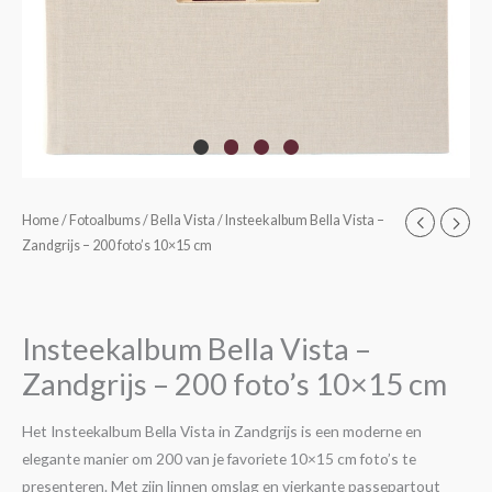
Insteekalbum
Home
/
Fotoalbums
/
Bella Vista
/ Insteekalbum Bella Vista –
Zandgrijs – 200 foto’s 10×15 cm
Bella
Vista
-
Zandgrijs
Insteekalbum Bella Vista –
-
Zandgrijs – 200 foto’s 10×15 cm
200
foto's
Het Insteekalbum Bella Vista in Zandgrijs is een moderne en
10x15
elegante manier om 200 van je favoriete 10×15 cm foto’s te
cm
presenteren. Met zijn linnen omslag en vierkante passepartout