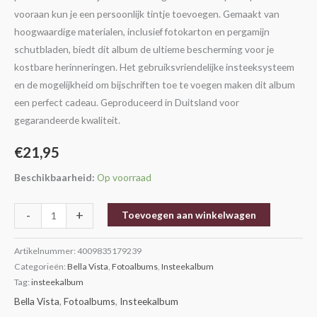
aantal
vooraan kun je een persoonlijk tintje toevoegen. Gemaakt van
hoogwaardige materialen, inclusief fotokarton en pergamijn
schutbladen, biedt dit album de ultieme bescherming voor je
kostbare herinneringen. Het gebruiksvriendelijke insteeksysteem
en de mogelijkheid om bijschriften toe te voegen maken dit album
een perfect cadeau. Geproduceerd in Duitsland voor
gegarandeerde kwaliteit.
€
21,95
Beschikbaarheid:
Op voorraad
-
+
Toevoegen aan winkelwagen
Artikelnummer:
4009835179239
Categorieën:
Bella Vista
,
Fotoalbums
,
Insteekalbum
Tag:
insteekalbum
Bella Vista
,
Fotoalbums
,
Insteekalbum