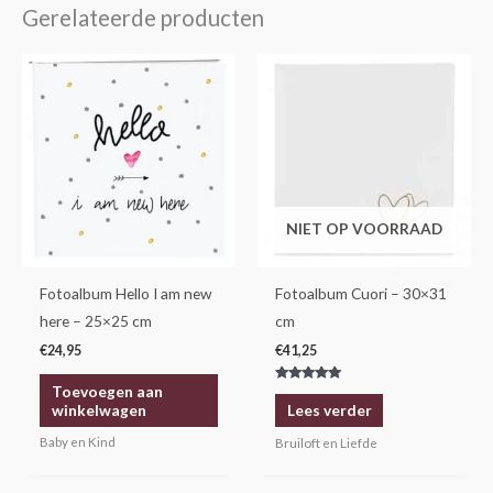
Gerelateerde producten
NIET OP VOORRAAD
Fotoalbum Hello I am new
Fotoalbum Cuori – 30×31
here – 25×25 cm
cm
€
24,95
€
41,25
Toevoegen aan
Gewaardeerd
5.00
winkelwagen
Lees verder
uit 5
Baby en Kind
Bruiloft en Liefde