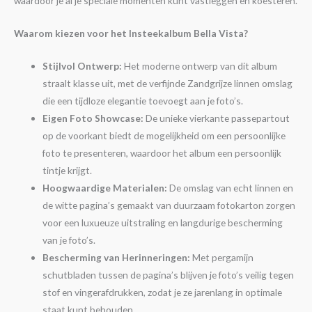
waardoor je al je speciale momenten kunt vastleggen en koesteren.
Waarom kiezen voor het Insteekalbum Bella Vista?
Stijlvol Ontwerp:
Het moderne ontwerp van dit album
straalt klasse uit, met de verfijnde Zandgrijze linnen omslag
die een tijdloze elegantie toevoegt aan je foto’s.
Eigen Foto Showcase:
De unieke vierkante passepartout
op de voorkant biedt de mogelijkheid om een persoonlijke
foto te presenteren, waardoor het album een persoonlijk
tintje krijgt.
Hoogwaardige Materialen:
De omslag van echt linnen en
de witte pagina’s gemaakt van duurzaam fotokarton zorgen
voor een luxueuze uitstraling en langdurige bescherming
van je foto’s.
Bescherming van Herinneringen:
Met pergamijn
schutbladen tussen de pagina’s blijven je foto’s veilig tegen
stof en vingerafdrukken, zodat je ze jarenlang in optimale
staat kunt behouden.