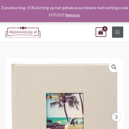
Ga
Zomerkorting: 15% korting op het gehele assortiment met kortingscode
naar
FOTO15
Negeren
de
inhoud