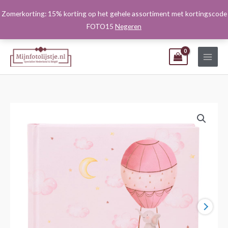
Ga
Zomerkorting: 15% korting op het gehele assortiment met kortingscode
naar
FOTO15
Negeren
de
inhoud