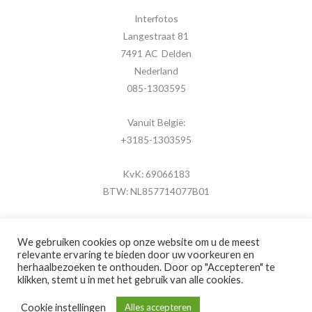
Interfotos
Langestraat 81
7491 AC Delden
Nederland
085-1303595
Vanuit België:
+3185-1303595
KvK: 69066183
BTW: NL857714077B01
We gebruiken cookies op onze website om u de meest
relevante ervaring te bieden door uw voorkeuren en
herhaalbezoeken te onthouden. Door op "Accepteren" te
Copyright © 2026 MijnFotolijstje.nl
klikken, stemt u in met het gebruik van alle cookies.
Powered by
Brouwer Digitaal
Cookie instellingen
Alles accepteren