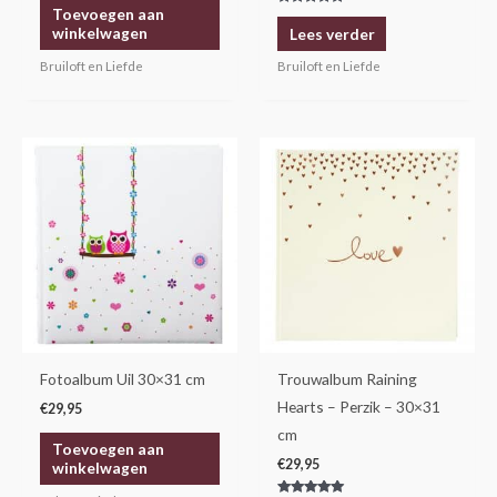
Toevoegen aan
Gewaardeerd
5.00
winkelwagen
Lees verder
uit 5
Bruiloft en Liefde
Bruiloft en Liefde
Fotoalbum Uil 30×31 cm
Trouwalbum Raining
Hearts – Perzik – 30×31
€
29,95
cm
Toevoegen aan
€
29,95
winkelwagen