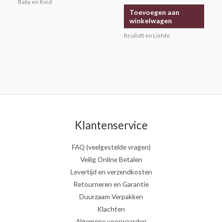
Baby en Kind
Gewaardeerd
5.00
Toevoegen aan
uit 5
winkelwagen
Bruiloft en Liefde
Klantenservice
FAQ (veelgestelde vragen)
Veilig Online Betalen
Levertijd en verzendkosten
Retourneren en Garantie
Duurzaam Verpakken
Klachten
Algemene voorwaarden