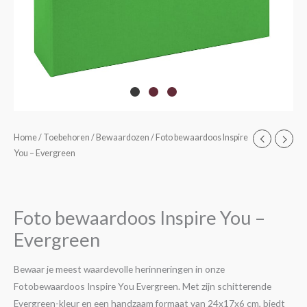
Foto
Home
/
Toebehoren
/
Bewaardozen
/ Foto bewaardoos Inspire
You – Evergreen
bewaardoos
Inspire
You
-
Foto bewaardoos Inspire You –
Evergreen
Evergreen
aantal
Bewaar je meest waardevolle herinneringen in onze
Fotobewaardoos Inspire You Evergreen. Met zijn schitterende
Evergreen-kleur en een handzaam formaat van 24x17x6 cm, biedt