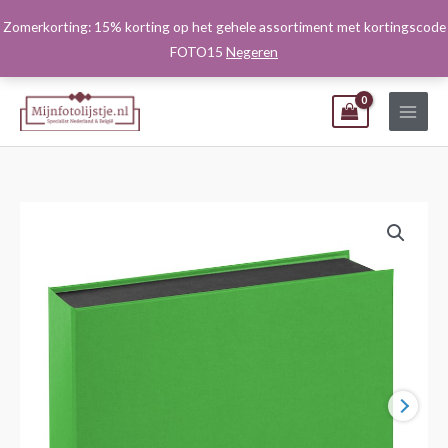
Ga
Zomerkorting: 15% korting op het gehele assortiment met kortingscode
naar
FOTO15
Negeren
de
inhoud