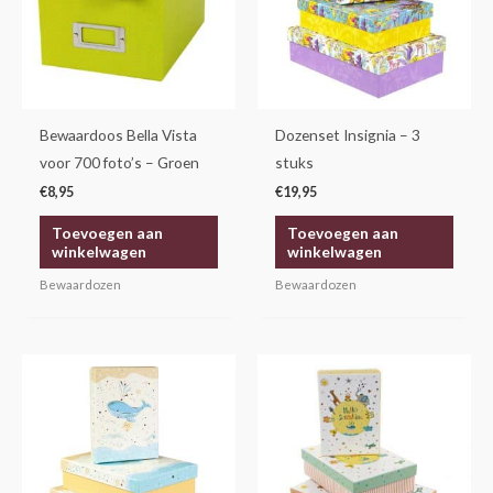
Bewaardoos Bella Vista
Dozenset Insignia – 3
voor 700 foto’s – Groen
stuks
€
8,95
€
19,95
Toevoegen aan
Toevoegen aan
winkelwagen
winkelwagen
Bewaardozen
Bewaardozen