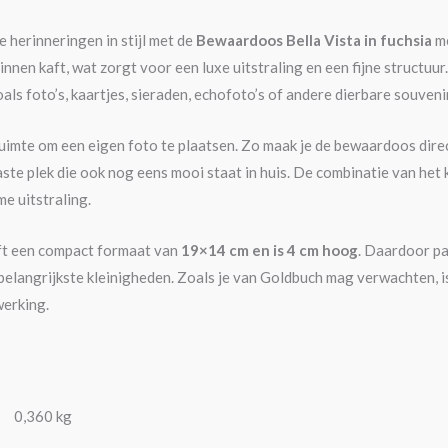
herinneringen in stijl met de
Bewaardoos Bella Vista in fuchsia
me
nnen kaft, wat zorgt voor een luxe uitstraling en een fijne structuur
als foto’s, kaartjes, sieraden, echofoto’s of andere dierbare souveni
ruimte om een eigen foto te plaatsen. Zo maak je de bewaardoos direc
ste plek die ook nog eens mooi staat in huis. De combinatie van het 
me uitstraling.
t een compact formaat van
19×14 cm en is 4 cm hoog
. Daardoor pas
 belangrijkste kleinigheden. Zoals je van Goldbuch mag verwachten,
werking.
0,360 kg