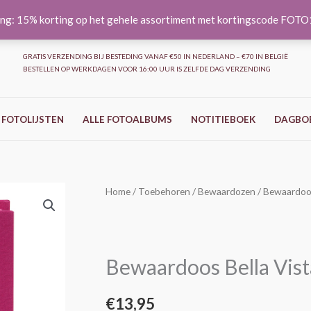
ng: 15% korting op het gehele assortiment met kortingscode FOT
GRATIS VERZENDING BIJ BESTEDING VANAF €50 IN NEDERLAND – €70 IN BELGIË
BESTELLEN OP WERKDAGEN VOOR 16:00 UUR IS ZELFDE DAG VERZENDING
 FOTOLIJSTEN
ALLE FOTOALBUMS
NOTITIEBOEK
DAGBO
Bewaardoos
Home
/
Toebehoren
/
Bewaardozen
/ Bewaardoos
Bella
Vista
-
Bewaardoos Bella Vista
Fuchsia
/
€
13,95
roze