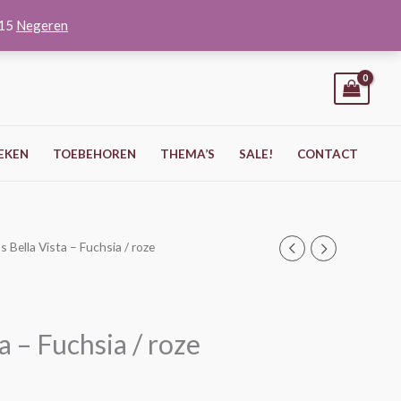
O15
Negeren
EKEN
TOEBEHOREN
THEMA’S
SALE!
CONTACT
 Bella Vista – Fuchsia / roze
 – Fuchsia / roze