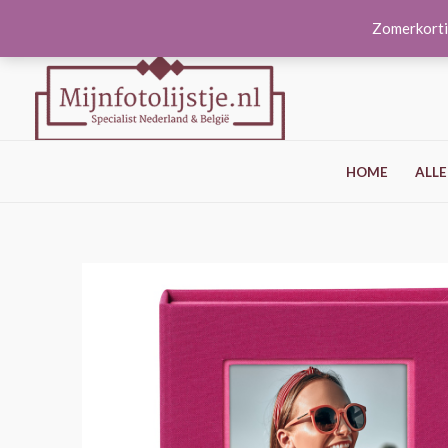
Ga
Zomerkorti
naar
de
inhoud
HOME
ALLE