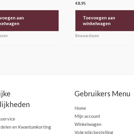
€
8,95
voegen aan
Toevoegen aan
kelwagen
winkelwagen
ozen
Bewaardozen
ijke
Gebruikers Menu
ijkheden
Home
Mijn account
sservice
Winkelwagen
delen en Kwantumkorting
Volg mijn bestelling